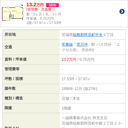
13.2
万
円
NEW
(管理費・共益費 -)
敷：5ヶ月｜礼：2ヶ月
坪単価：
0.75
万円
1階 / 57.97㎡ / 17.53坪
所在地
茨城県
稲敷郡阿見町
中央
４丁目
常磐線
「
荒川沖
」駅 バス25分 「エ
交通
クセル前」 停歩4分
賃料 / 坪単価
13.2万円
/ 0.75万円
管理費等
-
坪数 / 面積
17.53坪 / 57.97㎡
築年数
1998年 12月 (築27年)
種別 / 構造
店舗 / 木造
階建
1階建
一誠商事株式会社 阿見支店
茨城県稲敷郡阿見町中郷２丁目２３‐