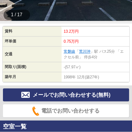
1 / 17
賃料
13.2万円
坪単価
0.75万円
常磐線
「
荒川沖
」駅 バス25分 「エ
交通
クセル前」 停歩4分
間取り(面積)
-(57.97㎡)
築年月
1998年 12月(築27年)
メールでお問い合わせする(無料)
電話でお問い合わせする
空室一覧