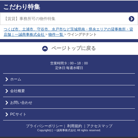
こだわり特集
【賃貸】事務所可の物件特集
つくば市、土浦市、守谷市、水戸市など茨城県南・県央エリアの貸事務所・貸
店舗｜一誠商事株式会社
>
物件一覧
>
ウイングテナント
ページトップに戻る
営業時間:9：00～18：00
定休日:毎週水曜日
ホーム
会社概要
お問い合わせ
PCサイト
プライバシーポリシー
利用規約
｜アクセスマップ
｜
Copyright(c) 一誠商事株式会社 All rights reserved.