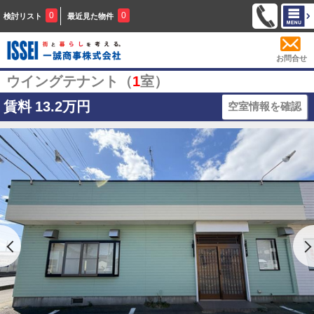
0
0
検討リスト
最近見た物件
お問合せ
ウイングテナント（
1
室）
賃料
13.2万円
空室情報を確認