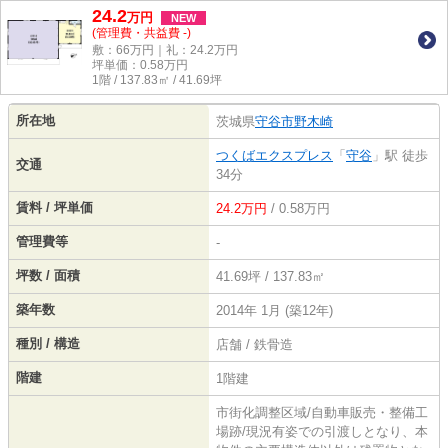
24.2
万
円
NEW
(管理費・共益費 -)
敷：66万円｜礼：24.2万円
坪単価：
0.58
万円
1階 / 137.83㎡ / 41.69坪
所在地
茨城県
守谷市
野木崎
つくばエクスプレス
「
守谷
」駅 徒歩
交通
34分
賃料 / 坪単価
24.2万円
/ 0.58万円
管理費等
-
坪数 / 面積
41.69坪 / 137.83㎡
築年数
2014年 1月 (築12年)
種別 / 構造
店舗 / 鉄骨造
階建
1階建
市街化調整区域/自動車販売・整備工
場跡/現況有姿での引渡しとなり、本