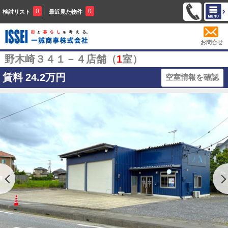
0
0
検討リスト
最近見た物件
お問合せ
野木崎３４１－４店舗（
1
室）
賃料
24.2万円
空室情報を確認