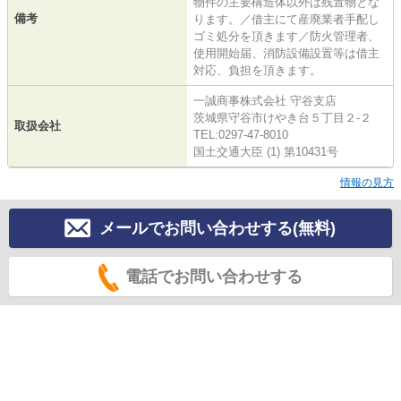
物件の主要構造体以外は残置物とな
備考
ります。／借主にて産廃業者手配し
ゴミ処分を頂きます／防火管理者、
使用開始届、消防設備設置等は借主
対応、負担を頂きます。
一誠商事株式会社 守谷支店
茨城県守谷市けやき台５丁目２-２
取扱会社
TEL:0297-47-8010
国土交通大臣 (1) 第10431号
情報の見方
メールでお問い合わせする(無料)
電話でお問い合わせする