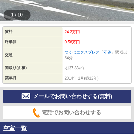
1 / 10
賃料
24.2万円
坪単価
0.58万円
つくばエクスプレス
「
守谷
」駅 徒歩
交通
34分
間取り(面積)
-(137.83㎡)
築年月
2014年 1月(築12年)
メールでお問い合わせする(無料)
電話でお問い合わせする
空室一覧