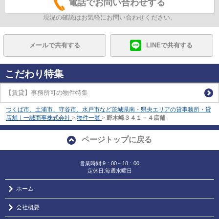
電話でお問い合わせする
現況の確認はお気軽にお問い合わせください。
メールで共有する
LINEで共有する
こだわり特集
【賃貸】事務所可の物件特集
つくば市、土浦市、守谷市、水戸市など茨城県南・県央エリアの貸事務所・貸
店舗｜一誠商事株式会社
>
物件一覧
>
野木崎３４１－４店舗
ページトップに戻る
営業時間:9：00～18：00
定休日:毎週水曜日
ホーム
会社概要