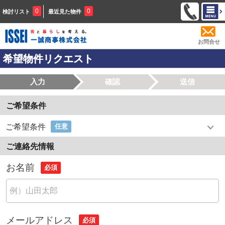
0
0
検討リスト
最近見た物件
お問合せ
希望物件リクエスト
入力
確認
送信
ご希望条件
ご希望条件
任意
ご連絡先情報
お名前
必須
メールアドレス
必須