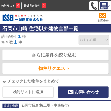
0
0
検討リスト
最近見た物件
お問合せ
石岡市山崎 住宅以外建物全部一覧
1
該当物件
棟
1
空き数
件
さらに条件を絞り込む
物件リクエスト
チェックした物件をまとめて
検討リストに追加
お問い合わせ
石岡市貸倉庫(工場・事務所付)
賃貸｜倉庫