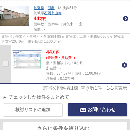
常磐線
「
羽鳥
」駅 徒歩51分
茨城県
石岡市
山崎
44
万円
築年数：築39年 ｜募集中：
1室
階数：-
建物①：作業所・事務所・倉庫394.98㎡ 建物②：工場・事務所690.6㎡ 建物③：
更衣室20.46㎡ ※3棟合計1,106.04㎡
44
万
円
(管理費・共益費 -)
敷：要相談｜礼：0ヶ月
所在階：-
坪数：334.57坪｜面積：1106.04㎡
坪単価：
0.13
万円
該当公開件数
1
棟 空き数
1
件
1-1
棟表示
チェックした物件をまとめて
検討リストに追加
お問い合わせ
さらに条件を絞り込む