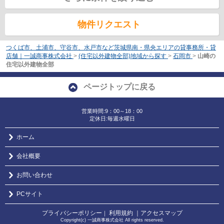
物件リクエスト
つくば市、土浦市、守谷市、水戸市など茨城県南・県央エリアの貸事務所・貸
店舗｜一誠商事株式会社
>
(住宅以外建物全部)地域から探す
>
石岡市
>
山崎の
住宅以外建物全部
ページトップに戻る
営業時間:9：00～18：00
定休日:毎週水曜日
ホーム
会社概要
お問い合わせ
PCサイト
プライバシーポリシー
利用規約
｜アクセスマップ
｜
Copyright(c) 一誠商事株式会社 All rights reserved.