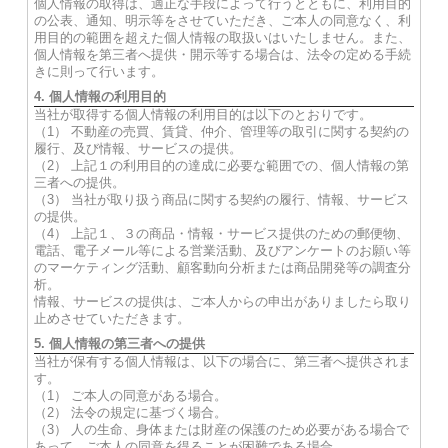
個人情報の取得は、適正な手段によって行うとともに、利用目的
の公表、通知、明示等をさせていただき、ご本人の同意なく、利
用目的の範囲を超えた個人情報の取扱いはいたしません。また、
個人情報を第三者へ提供・開示等する場合は、法令の定める手続
きに則って行います。
4. 個人情報の利用目的
当社が取得する個人情報の利用目的は以下のとおりです。
（1） 不動産の売買、賃貸、仲介、管理等の取引に関する契約の
履行、及び情報、サービスの提供。
（2） 上記１の利用目的の達成に必要な範囲での、個人情報の第
三者への提供。
（3） 当社が取り扱う商品に関する契約の履行、情報、サービス
の提供。
（4） 上記１、３の商品・情報・サービス提供のための郵便物、
電話、電子メール等による営業活動、及びアンケートのお願い等
のマーケティング活動、顧客動向分析または商品開発等の調査分
析。
情報、サービスの提供は、ご本人からの申出がありましたら取り
止めさせていただきます。
5. 個人情報の第三者への提供
当社が保有する個人情報は、以下の場合に、第三者へ提供されま
す。
（1） ご本人の同意がある場合。
（2） 法令の規定に基づく場合。
（3） 人の生命、身体または財産の保護のため必要がある場合で
あって、ご本人の同意を得ることが困難である場合。