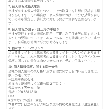
適切な安全管理措置を講じます。
7. 個人情報取扱の委託
当社が有する個人情報について、その取扱いを外部に委託する場
合があります。その場合は、個人情報の保護に十分な措置が講じ
ている者を選定し、委託先に対し必要かつ適切な監督を行いま
す。
8. 個人情報の開示・訂正等の手続き
当社が管理する個人情報の開示、訂正、利用停止等に関するご本
人からの要請については、本人であることを確認した上で、速や
かに、合理的な範囲で必要な対応をします。
9. 他のサイトへのリンク
当ＷＥＢサイトには第三者のＷＥＢサイトへのリンクがあります
が、当社は、これら第三者のＷＥＢサイトにおけるプライバシー
保護に関しての責任は負いませんので、予めご了承ください。
10. 個人情報保護に関する問合せ先
当社の個人情報の取り扱い及び管理に関するお問い合わせ先は、
以下の通りです。
一誠商事株式会社
所在地：茨城県つくば市竹園２丁目２‐４
代表者名：五十嵐 徹
電話：029-868-6610
FAX：
■基本方針の改訂・変更
本基本方針は法令などの制定改廃や情勢の変化により適宜変更し
ます。