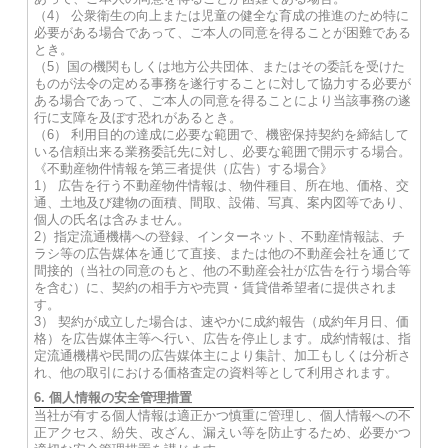
（4） 公衆衛生の向上または児童の健全な育成の推進のため特に
必要がある場合であって、ご本人の同意を得ることが困難である
とき。
（5）国の機関もしくは地方公共団体、またはその委託を受けた
ものが法令の定める事務を遂行することに対して協力する必要が
ある場合であって、ご本人の同意を得ることにより当該事務の遂
行に支障を及ぼす恐れがあるとき。
（6） 利用目的の達成に必要な範囲で、機密保持契約を締結して
いる信頼出来る業務委託先に対し、必要な範囲で開示する場合。
《不動産物件情報を第三者提供（広告）する場合》
1） 広告を行う不動産物件情報は、物件種目、所在地、価格、交
通、土地及び建物の面積、間取、設備、写真、案内図等であり、
個人の氏名は含みません。
2）指定流通機構への登録、インターネット、不動産情報誌、チ
ラシ等の広告媒体を通じて直接、または他の不動産会社を通じて
間接的（当社の同意のもと、他の不動産会社が広告を行う場合等
を含む）に、契約の相手方や売買・賃貸借希望者に提供されま
す。
3） 契約が成立した場合は、速やかに成約報告（成約年月日、価
格）を広告媒体主等へ行い、広告を停止します。成約情報は、指
定流通機構や民間の広告媒体主により集計、加工もしくは分析さ
れ、他の取引における価格査定の資料等として利用されます。
6. 個人情報の安全管理措置
当社が有する個人情報は適正かつ慎重に管理し、個人情報への不
正アクセス、紛失、改ざん、漏えい等を防止するため、必要かつ