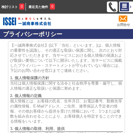
0
0
検討リスト
最近見た物件
お問合せ
プライバシーポリシー
【一誠商事株式会社】(以下「当社」といいます。)は、個人情報
の重要性を認識し、その適正な取扱い保護に関し、次のとおり対
応させていただきます。当サービスにおける個人情報の保護およ
び取扱い要領について以下に開示いたします。当サービスに掲載
したプライバシー・ステートメントが守られていない場合には、
下記のお問い合わせ窓口までご連絡ください。
1. 個人情報保護の方針
当社は個人情報保護に関する法令と社会秩序を尊重・厳守し、個
人情報の適正な取扱いと保護に努めます。
2. 個人情報の定義
個人情報とは、お客様の氏名、生年月日、お電話番号、勤務先等
の属性情報、E-Mailアドレス、ご住所、連帯保証人予定者の情
報、その他お客様から提供を受けた情報において、1つまたは複
数を組み合わせることにより、お客様個人を特定することのでき
る情報をいいます。
3. 個人情報の取得、利用、提供