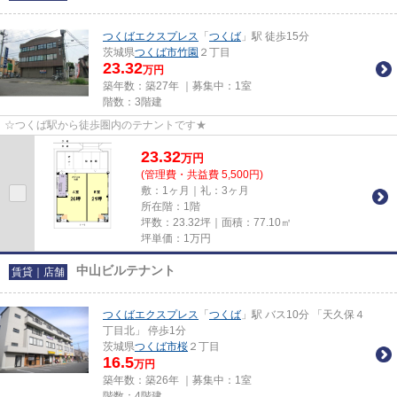
つくばエクスプレス
「
つくば
」駅 徒歩15分
茨城県
つくば市
竹園
２丁目
23.32
万円
築年数：築27年 ｜募集中：
1室
階数：3階建
☆つくば駅から徒歩圏内のテナントです★
23.32
万
円
(管理費・共益費 5,500円)
敷：1ヶ月｜礼：3ヶ月
所在階：1階
坪数：23.32坪｜面積：77.10㎡
坪単価：
1
万円
中山ビルテナント
賃貸｜店舗
つくばエクスプレス
「
つくば
」駅 バス10分 「天久保４
丁目北」 停歩1分
茨城県
つくば市
桜
２丁目
16.5
万円
築年数：築26年 ｜募集中：
1室
階数：4階建