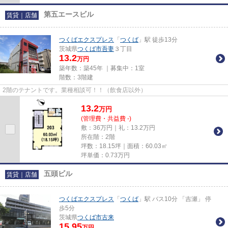
第五エースビル
賃貸｜店舗
つくばエクスプレス
「
つくば
」駅 徒歩13分
茨城県
つくば市
吾妻
３丁目
13.2
万円
築年数：築45年 ｜募集中：
1室
階数：3階建
2階のテナントです。業種相談可！！（飲食店以外）
13.2
万
円
(管理費・共益費 -)
敷：36万円｜礼：13.2万円
所在階：2階
坪数：18.15坪｜面積：60.03㎡
坪単価：
0.73
万円
五頭ビル
賃貸｜店舗
つくばエクスプレス
「
つくば
」駅 バス10分 「吉瀬」 停
歩5分
茨城県
つくば市
古来
15.95
万円