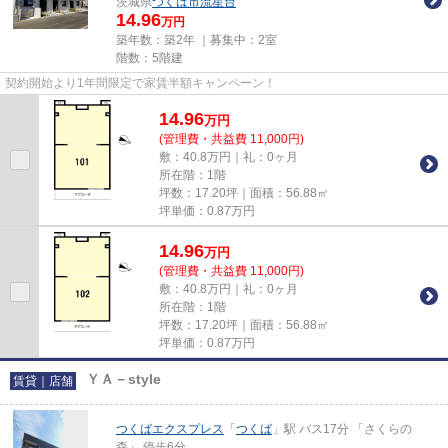
茨城県
つくば市
流星台
14.96
万円
築年数：築2年 ｜募集中：
2室
階数：5階建
契約開始より1年間限定で家賃半額キャンペーン！
14.96
万
円
(管理費・共益費 11,000円)
敷：40.8万円｜礼：0ヶ月
所在階：1階
坪数：17.20坪｜面積：56.88㎡
坪単価：
0.87
万円
14.96
万
円
(管理費・共益費 11,000円)
敷：40.8万円｜礼：0ヶ月
所在階：1階
坪数：17.20坪｜面積：56.88㎡
坪単価：
0.87
万円
ＹＡ－style
賃貸｜店舗
つくばエクスプレス
「
つくば
」駅 バス17分 「さくらの
森」 停歩6分