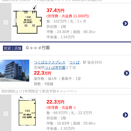
37.4
万
円
(管理費・共益費 11,000円)
敷：102万円｜礼：1ヶ月
所在階：1階
坪数：24.30坪｜面積：80.35㎡
坪単価：
1.54
万円
Ｇｏｏｄ竹園
賃貸｜店舗
つくばエクスプレス
「
つくば
」駅 徒歩16分
茨城県
つくば市
竹園
２丁目
22.3
万円
築年数：築1年 ｜募集中：
1室
階数：5階建
契約開始より1年間限定で家賃半額キャンペーン
22.3
万
円
(管理費・共益費 -)
敷：66.9万円｜礼：22.3万円
所在階：1階
坪数：16.83坪｜面積：55.66㎡
坪単価：
1.33
万円