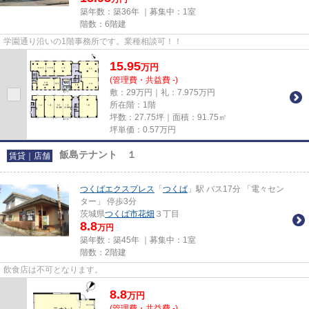
築年数：築36年 ｜募集中：
1室
階数：6階建
学園通り沿いの1階事務所です。業種相談可！！
15.95
万
円
(管理費・共益費 -)
敷：29万円｜礼：7.975万円
所在階：1階
坪数：27.75坪｜面積：91.75㎡
坪単価：
0.57
万円
飯島テナント １
賃貸｜店舗
つくばエクスプレス
「
つくば
」駅 バス17分 「電々セン
ター」 停歩3分
茨城県
つくば市
花畑
３丁目
8.8
万円
築年数：築45年 ｜募集中：
1室
階数：2階建
飲食店は不可となります。
8.8
万
円
(管理費・共益費 -)