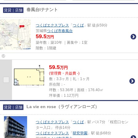
春風台Iテナント
賃貸｜店舗
つくばエクスプレス
「
つくば
」駅 徒歩59分
茨城県
つくば市
春風台
59.5
万円
築年数：築10年 ｜募集中：
1室
階数：1階建
⑥
59.5
万
円
(管理費・共益費 -)
敷：3.3ヶ月｜礼：1ヶ月
所在階：-
坪数：53.36坪｜面積：176.40㎡
坪単価：
1.12
万円
La vie en rose（ラヴィアンローズ）
賃貸｜店舗
つくばエクスプレス
「
つくば
」駅 バス7分 「桜窓口セン
ター入口」 停歩14分
つくばエクスプレス
「
研究学園
」駅 徒歩68分