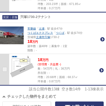
坪数：203.23坪｜面積：671.85㎡
坪単価：
0.27
万円
宍塚1730-2テナント
賃貸｜店舗
常磐線
「
土浦
」駅 徒歩47分
つくばエクスプレス
「
つくば
」駅 徒歩74分
茨城県
土浦市
宍塚
1730-2
18
万円
築年数：築48年 ｜募集中：
1室
階数：-
18
万
円
(管理費・共益費 -)
敷：54万円｜礼：36万円
所在階：-
坪数：20.68坪｜面積：68.37㎡
坪単価：
0.87
万円
該当公開件数
13
棟 空き数
14
件
1-13
棟表示
チェックした物件をまとめて