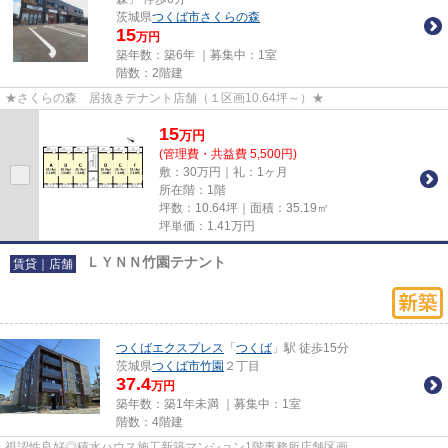
茨城県
つくば市
さくらの森
15
万円
築年数：築6年 ｜募集中：
1室
階数：2階建
★さくらの森 居抜きテナント店舗（１区画10.64坪～）★
15
万
円
(管理費・共益費 5,500円)
敷：30万円｜礼：1ヶ月
所在階：1階
坪数：10.64坪｜面積：35.19㎡
坪単価：
1.41
万円
ＬＹＮＮ竹園テナント
賃貸｜店舗
つくばエクスプレス
「
つくば
」駅 徒歩15分
茨城県
つくば市
竹園
２丁目
37.4
万円
築年数：築1年未満 ｜募集中：
1室
階数：4階建
視認性良好◎積水ハウス施工新築マンション1階事務所店舗区画