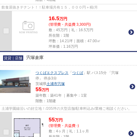
飲食居抜きテナント！！駐車場共有１５，０００円＋税/月
16.5
万
円
(管理費・共益費 3,300円)
敷：45万円｜礼：16.5万円
所在階：1階
坪数：14.21坪｜面積：47.00㎡
坪単価：
1.16
万円
宍塚倉庫
賃貸｜店舗
つくばエクスプレス
「
つくば
」駅 バス15分 「宍塚
停」 停歩3分
茨城県
土浦市
宍塚
55
万円
築年数：築41年 ｜募集中：
1室
階数：1階建
土浦学園線沿いの好立地！/205坪の大型店舗/駐車料込み/業種ご相談ください。
55
万
円
(管理費・共益費 -)
敷：4ヶ月｜礼：1.1ヶ月
所在階：1階