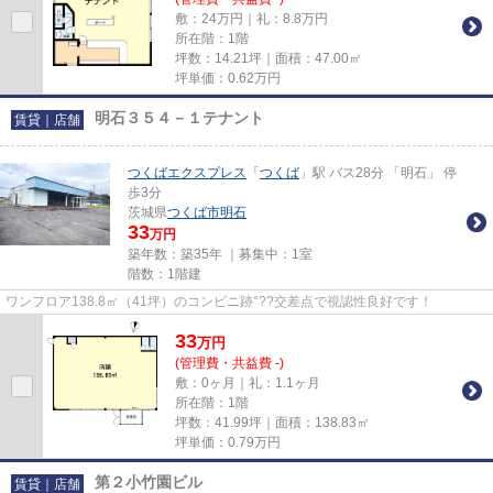
敷：24万円｜礼：8.8万円
所在階：1階
坪数：14.21坪｜面積：47.00㎡
坪単価：
0.62
万円
明石３５４－１テナント
賃貸｜店舗
つくばエクスプレス
「
つくば
」駅 バス28分 「明石」 停
歩3分
茨城県
つくば市
明石
33
万円
築年数：築35年 ｜募集中：
1室
階数：1階建
ワンフロア138.8㎡（41坪）のコンビニ跡°??交差点で視認性良好です！
33
万
円
(管理費・共益費 -)
敷：0ヶ月｜礼：1.1ヶ月
所在階：1階
坪数：41.99坪｜面積：138.83㎡
坪単価：
0.79
万円
第２小竹園ビル
賃貸｜店舗