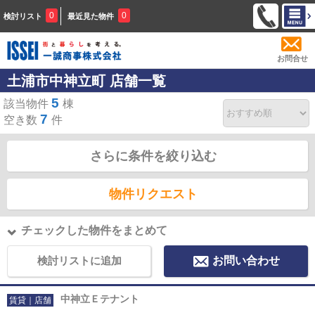
0
0
検討リスト
最近見た物件
お問合せ
土浦市中神立町 店舗一覧
5
該当物件
棟
7
空き数
件
さらに条件を絞り込む
物件リクエスト
チェックした物件をまとめて
検討リストに追加
お問い合わせ
中神立Ｅテナント
賃貸｜店舗