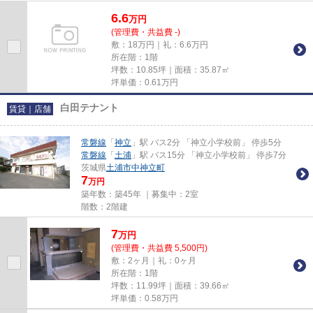
6.6
万
円
(管理費・共益費 -)
敷：18万円｜礼：6.6万円
所在階：1階
坪数：10.85坪｜面積：35.87㎡
坪単価：
0.61
万円
白田テナント
賃貸｜店舗
常磐線
「
神立
」駅 バス2分 「神立小学校前」 停歩5分
常磐線
「
土浦
」駅 バス15分 「神立小学校前」 停歩7分
茨城県
土浦市
中神立町
7
万円
築年数：築45年 ｜募集中：
2室
階数：2階建
7
万
円
(管理費・共益費 5,500円)
敷：2ヶ月｜礼：0ヶ月
所在階：1階
坪数：11.99坪｜面積：39.66㎡
坪単価：
0.58
万円