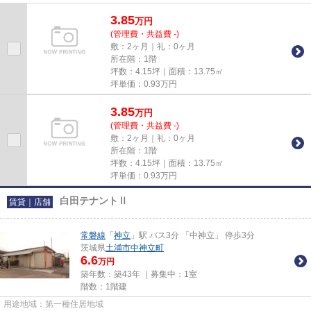
3.85
万
円
(管理費・共益費 -)
敷：2ヶ月｜礼：0ヶ月
所在階：1階
坪数：4.15坪｜面積：13.75㎡
坪単価：
0.93
万円
3.85
万
円
(管理費・共益費 -)
敷：2ヶ月｜礼：0ヶ月
所在階：1階
坪数：4.15坪｜面積：13.75㎡
坪単価：
0.93
万円
白田テナントⅡ
賃貸｜店舗
常磐線
「
神立
」駅 バス3分 「中神立」 停歩3分
茨城県
土浦市
中神立町
6.6
万円
築年数：築43年 ｜募集中：
1室
階数：1階建
用途地域：第一種住居地域