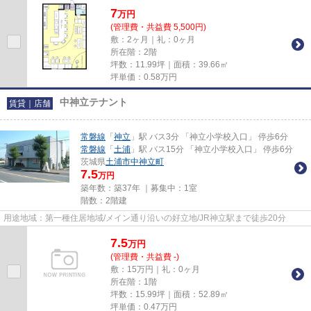
7
万
円
(管理費・共益費 5,500円)
敷：2ヶ月｜礼：0ヶ月
所在階：2階
坪数：11.99坪｜面積：39.66㎡
坪単価：
0.58
万円
中神立テナント
賃貸｜店舗
常磐線
「
神立
」駅 バス3分 「神立小学校入口」 停歩6分
常磐線
「
土浦
」駅 バス15分 「神立小学校入口」 停歩6分
茨城県
土浦市
中神立町
7.5
万円
築年数：築37年 ｜募集中：
1室
階数：2階建
用途地域：第一種住居地域/メイン通り沿いの好立地/JR神立駅まで徒歩20分
7.5
万
円
(管理費・共益費 -)
敷：15万円｜礼：0ヶ月
所在階：1階
坪数：15.99坪｜面積：52.89㎡
坪単価：
0.47
万円