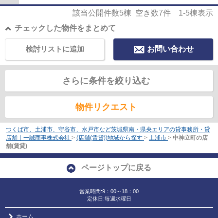
該当公開件数
5
棟 空き数
7
件
1-5
棟表示
チェックした物件をまとめて
検討リストに追加
お問い合わせ
さらに条件を絞り込む
物件リクエスト
つくば市、土浦市、守谷市、水戸市など茨城県南・県央エリアの貸事務所・貸
店舗｜一誠商事株式会社
>
(店舗(賃貸))地域から探す
>
土浦市
>
中神立町の店
舗(賃貸)
ページトップに戻る
営業時間:9：00～18：00
定休日:毎週水曜日
ホーム