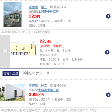
常磐線
「
神立
」駅 徒歩24分
茨城県
土浦市
中神立町
22
万円
築年数：築25年 ｜募集中：
1室
階数：1階建
美容室跡地のテナント！/業種要相談
22
万
円
(管理費・共益費 -)
敷：3ヶ月｜礼：1ヶ月
所在階：1階
坪数：36.06坪｜面積：119.24㎡
坪単価：
0.61
万円
中神立テナントⅡ
賃貸｜店舗
常磐線
「
神立
」駅 徒歩20分
茨城県
土浦市
中神立町
3.85
万円
築年数：築26年 ｜募集中：
2室
階数：1階建
神立中央の小型の貸倉庫です。無人販売系でお探しの方におススメです♪