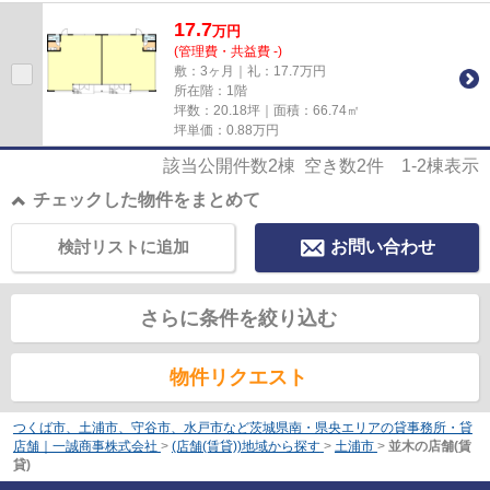
17.7
万
円
(管理費・共益費 -)
敷：3ヶ月｜礼：17.7万円
所在階：1階
坪数：20.18坪｜面積：66.74㎡
坪単価：
0.88
万円
該当公開件数
2
棟 空き数
2
件
1-2
棟表示
チェックした物件をまとめて
検討リストに追加
お問い合わせ
さらに条件を絞り込む
物件リクエスト
つくば市、土浦市、守谷市、水戸市など茨城県南・県央エリアの貸事務所・貸
店舗｜一誠商事株式会社
>
(店舗(賃貸))地域から探す
>
土浦市
>
並木の店舗(賃
貸)