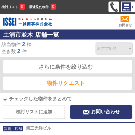
0
0
検討リスト
最近見た物件
お問合せ
土浦市並木 店舗一覧
2
該当物件
棟
2
空き数
件
さらに条件を絞り込む
物件リクエスト
チェックした物件をまとめて
検討リストに追加
お問い合わせ
第三光洋ビル
賃貸｜店舗