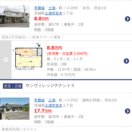
常磐線
「
土浦
」駅 バス20分 「在宅」 停歩1分
茨城県
土浦市
並木
１丁目
8.8
万円
築年数：築57年 ｜募集中：
1室
階数：2階建
国道125号線沿い！飲食テナント募集！
8.8
万
円
(管理費・共益費 3,300円)
敷：2ヶ月｜礼：1ヶ月
所在階：1階
坪数：11.97坪｜面積：39.60㎡
坪単価：
0.74
万円
サンヴィレッジテナントⅡ
賃貸｜店舗
常磐線
「
土浦
」駅 バス25分 「都和公民館」 停歩3分
茨城県
土浦市
並木
２丁目
17.7
万円
築年数：築35年 ｜募集中：
1室
階数：1階建
事務所利用にオススメ