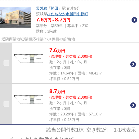
常磐線
「
勝田
」駅 徒歩9分
茨城県
ひたちなか市
勝田中原町
7.6
8.7
万円～
万円
築年数：築39年 ｜募集中：
2室
階数：3階建
近隣商業地域/業種応相談/バス停目の前/角地
7.6
万
円
(管理費・共益費 2,000円)
敷：2ヶ月｜礼：0ヶ月
所在階：3階
坪数：14.64坪｜面積：48.42㎡
坪単価：
0.52
万円
8.7
万
円
(管理費・共益費 2,000円)
敷：2ヶ月｜礼：0ヶ月
所在階：3階
坪数：20.29坪｜面積：67.10㎡
坪単価：
0.43
万円
該当公開件数
1
棟 空き数
2
件
1-1
棟表示