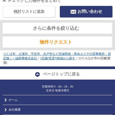
チェックした物件をまとめて
検討リストに追加
お問い合わせ
さらに条件を絞り込む
物件リクエスト
つくば市、土浦市、守谷市、水戸市など茨城県南・県央エリアの貸事務所・貸
店舗｜一誠商事株式会社
>
(店舗(賃貸))地域から探す
>
ひたちなか市の店舗(賃
貸)
ページトップに戻る
営業時間:9：00～18：00
定休日:毎週水曜日
ホーム
会社概要