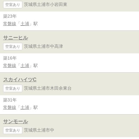
茨城県土浦市小岩田東
空室あり
築23年
常磐線
「
土浦
」駅
サニーヒル
茨城県土浦市中高津
空室あり
築16年
常磐線
「
土浦
」駅
スカイハイツC
茨城県土浦市木田余東台
空室あり
築31年
常磐線
「
土浦
」駅
サンモール
茨城県土浦市中
空室あり