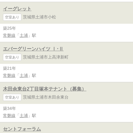
イーグレット
茨城県土浦市小松
空室あり
築25年
常磐線
「
土浦
」駅
エバーグリーンハイツ Ⅰ･Ⅱ
茨城県土浦市上高津新町
空室あり
築21年
常磐線
「
土浦
」駅
木田余東台2丁目塚本テナント（募集）
茨城県土浦市木田余東台
空室あり
築34年
常磐線
「
土浦
」駅
セントフォーラム