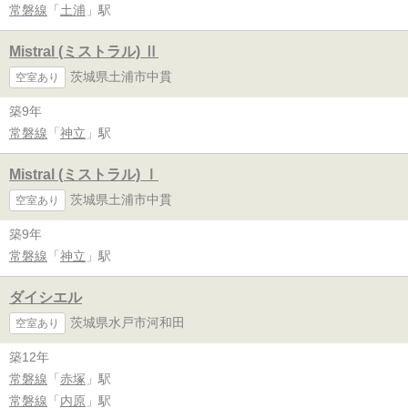
常磐線
「
土浦
」駅
Mistral (ミストラル) Ⅱ
茨城県土浦市中貫
空室あり
築9年
常磐線
「
神立
」駅
Mistral (ミストラル) Ⅰ
茨城県土浦市中貫
空室あり
築9年
常磐線
「
神立
」駅
ダイシエル
茨城県水戸市河和田
空室あり
築12年
常磐線
「
赤塚
」駅
常磐線
「
内原
」駅