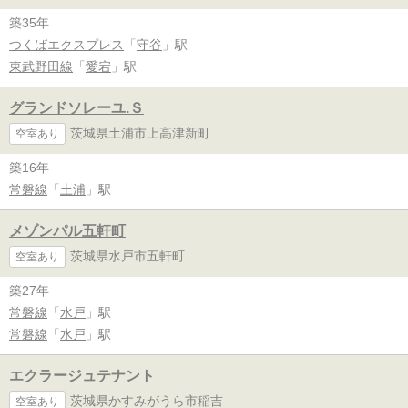
築35年
つくばエクスプレス
「
守谷
」駅
東武野田線
「
愛宕
」駅
グランドソレーユ.Ｓ
茨城県土浦市上高津新町
空室あり
築16年
常磐線
「
土浦
」駅
メゾンパル五軒町
茨城県水戸市五軒町
空室あり
築27年
常磐線
「
水戸
」駅
常磐線
「
水戸
」駅
エクラージュテナント
茨城県かすみがうら市稲吉
空室あり