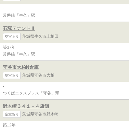
-
常磐線
「
牛久
」駅
石塚テナントⅡ
茨城県牛久市上柏田
空室あり
築37年
常磐線
「
牛久
」駅
守谷市大柏N倉庫
茨城県守谷市大柏
空室あり
-
つくばエクスプレス
「
守谷
」駅
野木崎３４１－４店舗
茨城県守谷市野木崎
空室あり
築12年