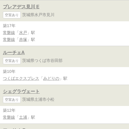
プレアデス見川 E
茨城県水戸市見川
空室あり
築17年
常磐線
「
水戸
」駅
常磐線
「
赤塚
」駅
ルーチェA
茨城県つくば市谷田部
空室あり
築10年
つくばエクスプレス
「
みどりの
」駅
シェグラヴェート
茨城県土浦市小松
空室あり
築12年
常磐線
「
土浦
」駅