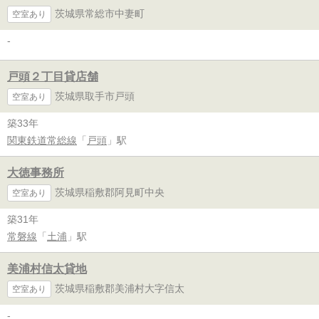
茨城県常総市中妻町
空室あり
-
戸頭２丁目貸店舗
茨城県取手市戸頭
空室あり
築33年
関東鉄道常総線
「
戸頭
」駅
大徳事務所
茨城県稲敷郡阿見町中央
空室あり
築31年
常磐線
「
土浦
」駅
美浦村信太貸地
茨城県稲敷郡美浦村大字信太
空室あり
-