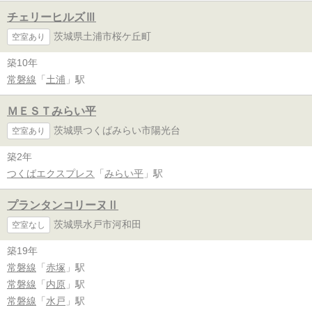
チェリーヒルズⅢ
茨城県土浦市桜ケ丘町
空室あり
築10年
常磐線
「
土浦
」駅
ＭＥＳＴみらい平
茨城県つくばみらい市陽光台
空室あり
築2年
つくばエクスプレス
「
みらい平
」駅
プランタンコリーヌⅡ
茨城県水戸市河和田
空室なし
築19年
常磐線
「
赤塚
」駅
常磐線
「
内原
」駅
常磐線
「
水戸
」駅