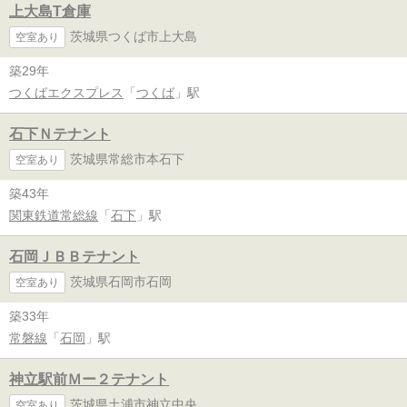
上大島T倉庫
茨城県つくば市上大島
空室あり
築29年
つくばエクスプレス
「
つくば
」駅
石下Ｎテナント
茨城県常総市本石下
空室あり
築43年
関東鉄道常総線
「
石下
」駅
石岡ＪＢＢテナント
茨城県石岡市石岡
空室あり
築33年
常磐線
「
石岡
」駅
神立駅前Ｍー２テナント
茨城県土浦市神立中央
空室あり