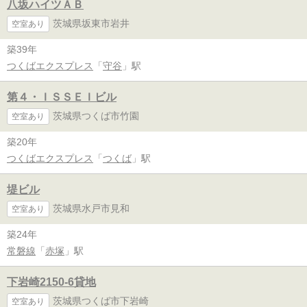
八坂ハイツＡＢ
茨城県坂東市岩井
空室あり
築39年
つくばエクスプレス
「
守谷
」駅
第４・ＩＳＳＥＩビル
茨城県つくば市竹園
空室あり
築20年
つくばエクスプレス
「
つくば
」駅
堤ビル
茨城県水戸市見和
空室あり
築24年
常磐線
「
赤塚
」駅
下岩崎2150-6貸地
茨城県つくば市下岩崎
空室あり