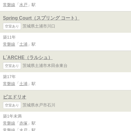
常磐線
「
水戸
」駅
Spring Court（スプリング コート）
茨城県土浦市川口
空室あり
築11年
常磐線
「
土浦
」駅
L´ARCHE（ラルシュ）
茨城県土浦市木田余東台
空室あり
築17年
常磐線
「
土浦
」駅
ピエドリオ
茨城県水戸市石川
空室あり
築1年未満
常磐線
「
赤塚
」駅
常磐線
「
水戸
」駅