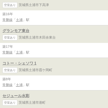
茨城県土浦市下高津
空室あり
築16年
常磐線
「
土浦
」駅
グランモア東台
茨城県土浦市木田余東台
空室あり
築17年
常磐線
「
土浦
」駅
コトー・シェソワ 1
茨城県土浦市霞ケ岡町
空室あり
築8年
常磐線
「
土浦
」駅
セジュール水彩
茨城県土浦市港町
空室あり