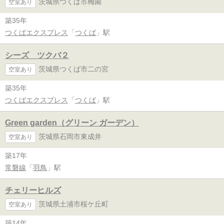
茨城県つくば市梅園
空室あり
築35年
つくばエクスプレス
「
つくば
」駅
シーズ ツクバ２
茨城県つくば市二の宮
空室あり
築35年
つくばエクスプレス
「
つくば
」駅
Green garden（グリーン ガーデン）
茨城県石岡市東成井
空室あり
築17年
常磐線
「
羽鳥
」駅
チェリーヒルズ
茨城県土浦市桜ケ丘町
空室あり
築14年