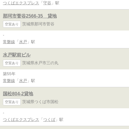
つくばエクスプレス
「
守谷
」駅
那珂市菅谷2566-35 貸地
茨城県那珂市菅谷
空室あり
-
常磐線
「
水戸
」駅
水戸駅前ビル
茨城県水戸市三の丸
空室あり
築55年
常磐線
「
水戸
」駅
国松804-2貸地
茨城県つくば市国松
空室あり
-
つくばエクスプレス
「
つくば
」駅