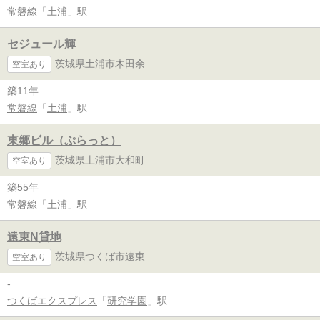
常磐線
「
土浦
」駅
セジュール輝
茨城県土浦市木田余
空室あり
築11年
常磐線
「
土浦
」駅
東郷ビル（ぷらっと）
茨城県土浦市大和町
空室あり
築55年
常磐線
「
土浦
」駅
遠東N貸地
茨城県つくば市遠東
空室あり
-
つくばエクスプレス
「
研究学園
」駅