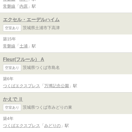
常磐線
「
内原
」駅
エクセル・エーデルハイム
茨城県土浦市下高津
空室あり
築15年
常磐線
「
土浦
」駅
Fleur(フルール） A
茨城県つくば市島名
空室あり
築6年
つくばエクスプレス
「
万博記念公園
」駅
かえで Ⅱ
茨城県つくば市みどりの東
空室あり
築4年
つくばエクスプレス
「
みどりの
」駅