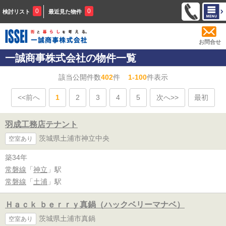
0
0
検討リスト
最近見た物件
お問合せ
一誠商事株式会社の物件一覧
該当公開件数
402
件
1-100
件表示
<<前へ
1
2
3
4
5
次へ>>
最初
羽成工務店テナント
茨城県土浦市神立中央
空室あり
築34年
常磐線
「
神立
」駅
常磐線
「
土浦
」駅
Ｈａｃｋ ｂｅｒｒｙ真鍋（ハックベリーマナベ）
茨城県土浦市真鍋
空室あり