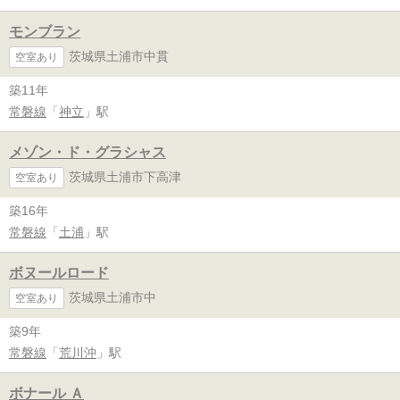
モンブラン
茨城県土浦市中貫
空室あり
築11年
常磐線
「
神立
」駅
メゾン・ド・グラシャス
茨城県土浦市下高津
空室あり
築16年
常磐線
「
土浦
」駅
ボヌールロード
茨城県土浦市中
空室あり
築9年
常磐線
「
荒川沖
」駅
ボナール Ａ