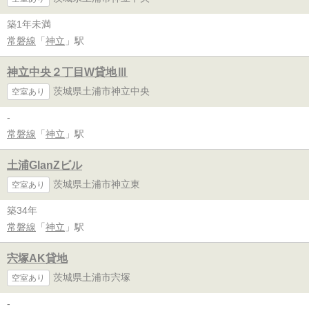
築1年未満
常磐線
「
神立
」駅
神立中央２丁目W貸地Ⅲ
茨城県土浦市神立中央
空室あり
-
常磐線
「
神立
」駅
土浦GlanZビル
茨城県土浦市神立東
空室あり
築34年
常磐線
「
神立
」駅
宍塚AK貸地
茨城県土浦市宍塚
空室あり
-