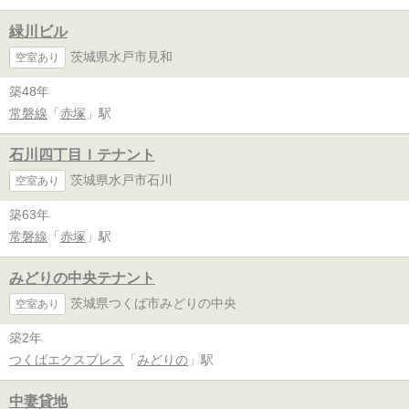
緑川ビル
茨城県水戸市見和
空室あり
築48年
常磐線
「
赤塚
」駅
石川四丁目Ｉテナント
茨城県水戸市石川
空室あり
築63年
常磐線
「
赤塚
」駅
みどりの中央テナント
茨城県つくば市みどりの中央
空室あり
築2年
つくばエクスプレス
「
みどりの
」駅
中妻貸地