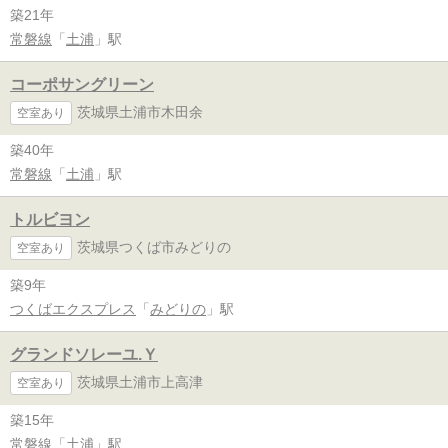
築21年
常磐線
「
土浦
」駅
コーポサングリーン
茨城県土浦市木田余
空室あり
築40年
常磐線
「
土浦
」駅
トルビヨン
茨城県つくば市みどりの
空室あり
築9年
つくばエクスプレス
「
みどりの
」駅
グランドソレーユ.Ｙ
茨城県土浦市上高津
空室あり
築15年
常磐線
「
土浦
」駅