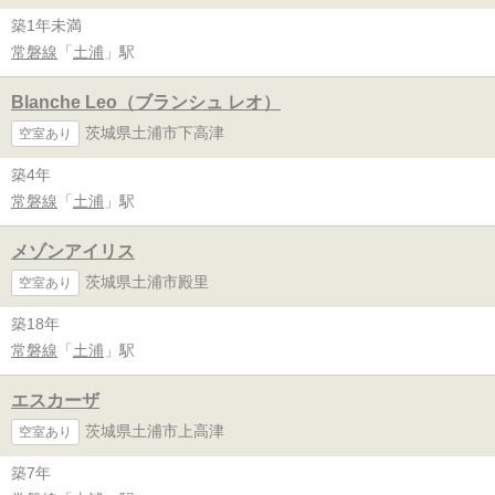
築1年未満
常磐線
「
土浦
」駅
Blanche Leo（ブランシュ レオ）
茨城県土浦市下高津
空室あり
築4年
常磐線
「
土浦
」駅
メゾンアイリス
茨城県土浦市殿里
空室あり
築18年
常磐線
「
土浦
」駅
エスカーザ
茨城県土浦市上高津
空室あり
築7年