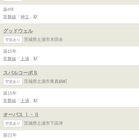
築4年
常磐線
「
神立
」駅
グッドウェル
茨城県土浦市木田余
空室あり
築15年
常磐線
「
土浦
」駅
スバルコーポＳ
茨城県土浦市東真鍋町
空室あり
築15年
常磐線
「
土浦
」駅
オーパス Ⅰ・Ⅱ
茨城県土浦市下高津
空室あり
築21年