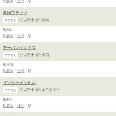
常磐線
「
土浦
」駅
真鍋フラッツ
茨城県土浦市真鍋
空室あり
築3年
常磐線
「
土浦
」駅
アーバングレイス
茨城県土浦市永国
空室あり
築10年
常磐線
「
土浦
」駅
サンシャインヒル
茨城県土浦市木田余東台
空室あり
築6年
常磐線
「
神立
」駅