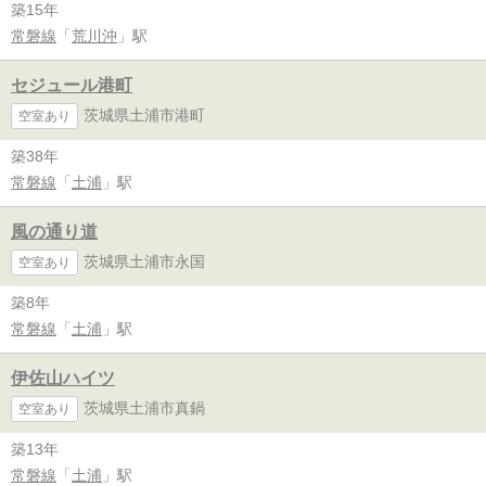
築15年
常磐線
「
荒川沖
」駅
セジュール港町
茨城県土浦市港町
空室あり
築38年
常磐線
「
土浦
」駅
風の通り道
茨城県土浦市永国
空室あり
築8年
常磐線
「
土浦
」駅
伊佐山ハイツ
茨城県土浦市真鍋
空室あり
築13年
常磐線
「
土浦
」駅