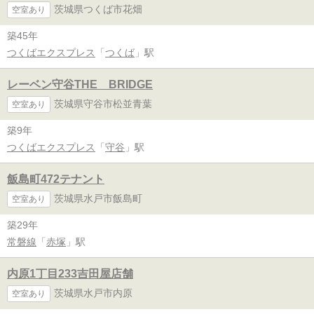
茨城県つくば市花畑
空室あり
築45年
つくばエクスプレス
「
つくば
」駅
レーベン守谷THE BRIDGE
茨城県守谷市松並青葉
空室あり
築9年
つくばエクスプレス
「
守谷
」駅
飯島町472テナント
茨城県水戸市飯島町
空室あり
築29年
常磐線
「
赤塚
」駅
内原1丁目233吉田屋店舗
茨城県水戸市内原
空室あり