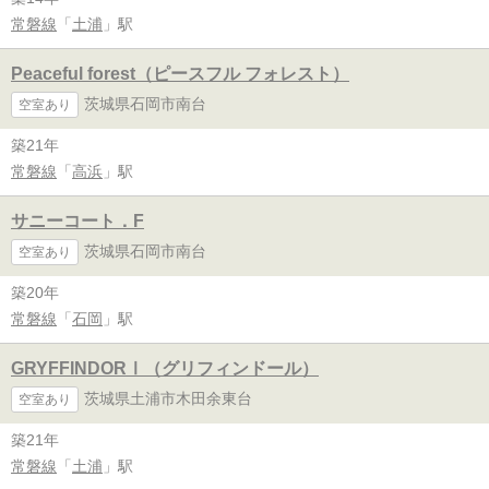
常磐線
「
土浦
」駅
Peaceful forest（ピースフル フォレスト）
茨城県石岡市南台
空室あり
築21年
常磐線
「
高浜
」駅
サニーコート．F
茨城県石岡市南台
空室あり
築20年
常磐線
「
石岡
」駅
GRYFFINDORⅠ（グリフィンドール）
茨城県土浦市木田余東台
空室あり
築21年
常磐線
「
土浦
」駅