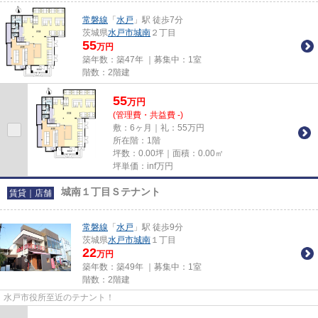
常磐線
「
水戸
」駅 徒歩7分
茨城県
水戸市
城南
２丁目
55
万円
築年数：築47年 ｜募集中：
1室
階数：2階建
55
万
円
(管理費・共益費 -)
敷：6ヶ月｜礼：55万円
所在階：1階
坪数：0.00坪｜面積：0.00㎡
坪単価：
inf
万円
城南１丁目Ｓテナント
賃貸｜店舗
常磐線
「
水戸
」駅 徒歩9分
茨城県
水戸市
城南
１丁目
22
万円
築年数：築49年 ｜募集中：
1室
階数：2階建
水戸市役所至近のテナント！