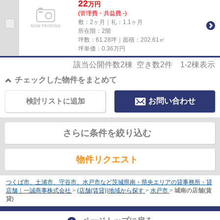
22
万
円
(管理費・共益費 -)
敷：2ヶ月｜礼：1.1ヶ月
所在階：2階
坪数：61.28坪｜面積：202.61㎡
坪単価：
0.36
万円
該当公開件数
2
棟 空き数
2
件
1-2
棟表示
チェックした物件をまとめて
検討リストに追加
お問い合わせ
さらに条件を絞り込む
物件リクエスト
つくば市、土浦市、守谷市、水戸市など茨城県南・県央エリアの貸事務所・貸
店舗｜一誠商事株式会社
>
(店舗(賃貸))地域から探す
>
水戸市
>
城南の店舗(賃
貸)