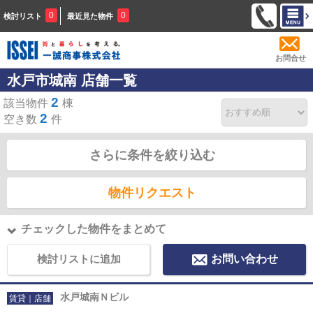
0
0
検討リスト
最近見た物件
お問合せ
水戸市城南 店舗一覧
2
該当物件
棟
2
空き数
件
さらに条件を絞り込む
物件リクエスト
チェックした物件をまとめて
検討リストに追加
お問い合わせ
水戸城南Ｎビル
賃貸｜店舗