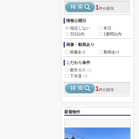
1
件が該当
情報公開日
指定しない
本日
3日以内
1週間以内
画像・動画あり
画像あり
動画あり
こだわり条件
都市ガス
(-)
下水道
(-)
1
件が該当
新着物件