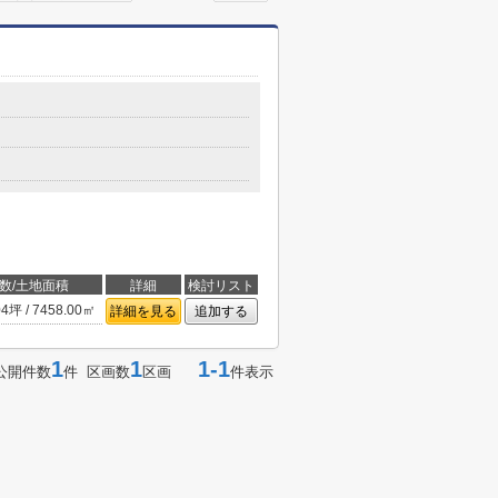
数/土地面積
詳細
検討リスト
04坪 / 7458.00㎡
詳細を見る
追加する
1
1
1-1
公開件数
件 区画数
区画
件表示