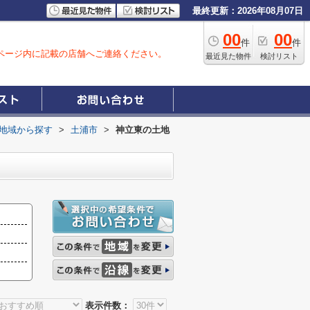
最終更新：2026年08月07日
00
00
件
件
ページ内に記載の店舗へご連絡ください。
最近見た物件
検討リスト
))地域から探す
>
土浦市
>
神立東の土地
表示件数：