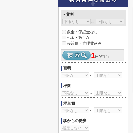
▼賃料
～
敷金・保証金なし
礼金・敷引なし
共益費・管理費込み
1
件が該当
面積
～
坪数
～
坪単価
～
駅からの徒歩