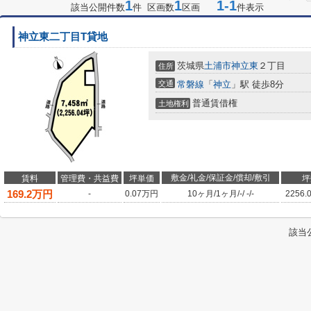
1
1
1-1
該当公開件数
件 区画数
区画
件表示
神立東二丁目T貸地
茨城県
土浦市
神立東
２丁目
住所
交通
常磐線
「
神立
」駅 徒歩8分
普通賃借権
土地権利
敷金/礼金/保証金/償却/敷引
賃料
管理費・共益費
坪単価
坪
169.2
万円
-
0.07
万円
10ヶ月
/
1ヶ月
/
-
/
-
/
-
2256.
該当