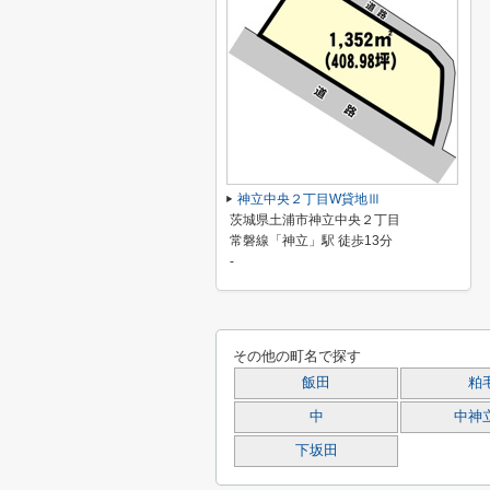
神立中央２丁目W貸地Ⅲ
茨城県土浦市神立中央２丁目
常磐線「神立」駅 徒歩13分
-
その他の町名で探す
飯田
粕
中
中神
下坂田