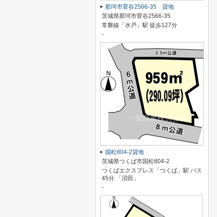
那珂市菅谷2566-35 貸地
茨城県那珂市菅谷2566-35
常磐線「水戸」駅 徒歩127分
-
国松804-2貸地
茨城県つくば市国松804-2
つくばエクスプレス「つくば」駅 バス
45分 「沼田」
-