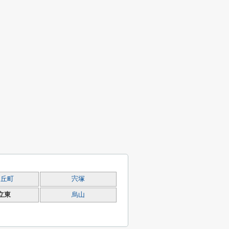
ケ丘町
宍塚
立東
烏山