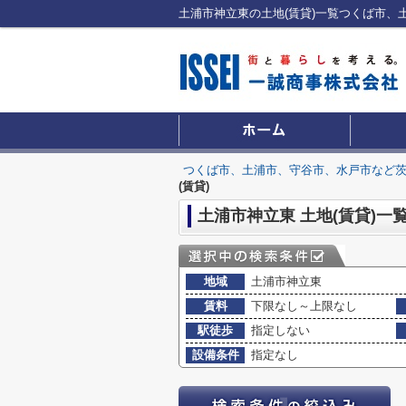
つくば市、土浦市、守谷市、水戸市など
(賃貸)
土浦市神立東 土地(賃貸)一
地域
土浦市神立東
賃料
下限なし～上限なし
駅徒歩
指定しない
設備条件
指定なし