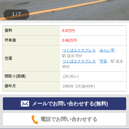
1 / 7
賃料
8.8万円
坪単価
0.86万円
つくばエクスプレス
「
みらい平
」
駅 徒歩78分
交通
つくばエクスプレス
「
守谷
」駅 徒歩
90分
間取り(面積)
-(34.00㎡)
築年月
1986年 3月(築40年)
メールでお問い合わせする(無料)
電話でお問い合わせする