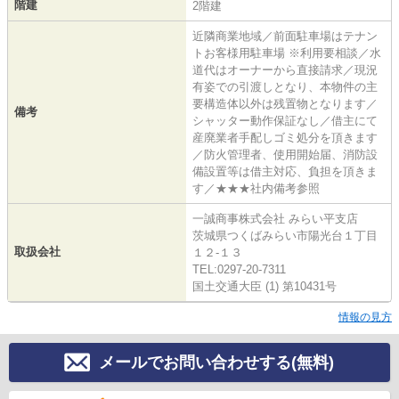
階建
2階建
近隣商業地域／前面駐車場はテナン
トお客様用駐車場 ※利用要相談／水
道代はオーナーから直接請求／現況
有姿での引渡しとなり、本物件の主
要構造体以外は残置物となります／
備考
シャッター動作保証なし／借主にて
産廃業者手配しゴミ処分を頂きます
／防火管理者、使用開始届、消防設
備設置等は借主対応、負担を頂きま
す／★★★社内備考参照
一誠商事株式会社 みらい平支店
茨城県つくばみらい市陽光台１丁目
取扱会社
１２‐１３
TEL:0297-20-7311
国土交通大臣 (1) 第10431号
情報の見方
メールでお問い合わせする(無料)