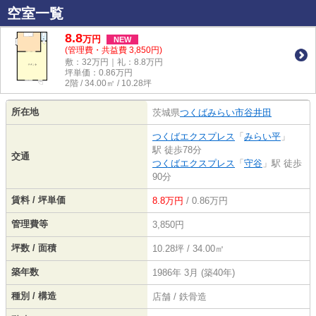
空室一覧
8.8
万
円
NEW
(管理費・共益費 3,850円)
敷：32万円｜礼：8.8万円
坪単価：
0.86
万円
2階 / 34.00㎡ / 10.28坪
所在地
茨城県
つくばみらい市
谷井田
つくばエクスプレス
「
みらい平
」
駅 徒歩78分
交通
つくばエクスプレス
「
守谷
」駅 徒歩
90分
賃料 / 坪単価
8.8万円
/ 0.86万円
管理費等
3,850円
坪数 / 面積
10.28坪 / 34.00㎡
築年数
1986年 3月 (築40年)
種別 / 構造
店舗 / 鉄骨造