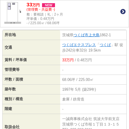
33
万
円
NEW
(管理費・共益費 -)
敷：要相談｜礼：2ヶ月
坪単価：
0.48
万円
- / 225.00㎡ / 68.06坪
所在地
茨城県
つくば市
上大島
1862-1
つくばエクスプレス
「
つくば
」駅 徒
交通
歩242分車32分 19.5km
賃料 / 坪単価
33万円
/ 0.48万円
管理費等
-
坪数 / 面積
68.06坪 / 225.00㎡
築年数
1997年 5月 (築29年)
種別 / 構造
倉庫 / 鉄骨造
階建
-
一誠商事株式会社 筑波大学前支店
茨城県つくば市桜１丁目１３-１５
取扱会社