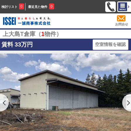
0
0
検討リスト
最近見た物件
お問合せ
上大島T倉庫（
1
物件）
賃料
33万円
空室情報を確認