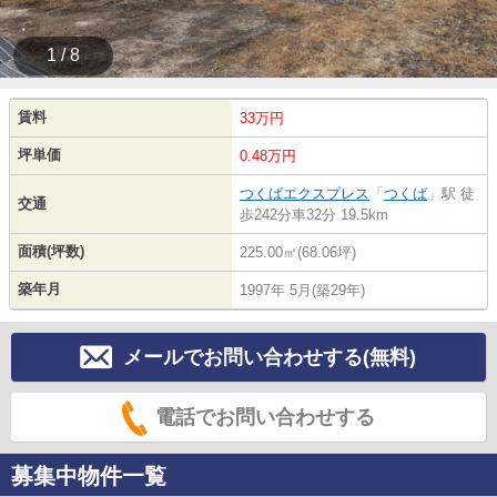
1 / 8
賃料
33万円
坪単価
0.48万円
つくばエクスプレス
「
つくば
」駅 徒
交通
歩242分車32分 19.5km
面積(坪数)
225.00㎡(68.06坪)
築年月
1997年 5月(築29年)
メールでお問い合わせする(無料)
電話でお問い合わせする
募集中物件一覧