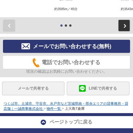
約3585m／45分
約3543
前
メールでお問い合わせする(無料)
電話でお問い合わせする
現況の確認はお気軽にお問い合わせください。
メールで共有する
LINEで共有する
つくば市、土浦市、守谷市、水戸市など茨城県南・県央エリアの貸事務所・貸
店舗｜一誠商事株式会社
>
物件一覧
>
上大島T倉庫
ページトップに戻る