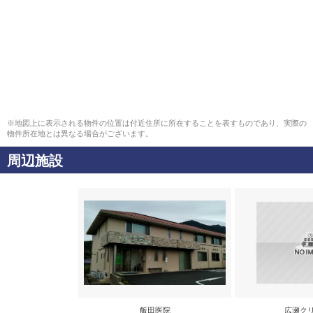
※地図上に表示される物件の位置は付近住所に所在することを表すものであり、実際の
物件所在地とは異なる場合がございます。
周辺施設
飯田医院
広瀬ク