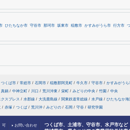
市
ひたちなか市
守谷市
那珂市
坂東市
稲敷市
かすみがうら市
行方市
つくば市
/
常総市
/
石岡市
/
稲敷郡阿見町
/
牛久市
/
守谷市
/
かすみがうら
真鍋
/
中神立町
/
川口
/
荒川沖東
/
栄町
/
みどりの中央
/
竹園
/
中央
エクスプレス
/
水郡線
/
大洗鹿島線
/
関東鉄道常総線
/
水戸線
/
ひたちなか海
立
/
赤塚
/
つくば
/
荒川沖
/
みどりの
/
石岡
/
守谷
/
研究学園
つくば市、土浦市、守谷市、水戸市など
）可
お問い合わせ