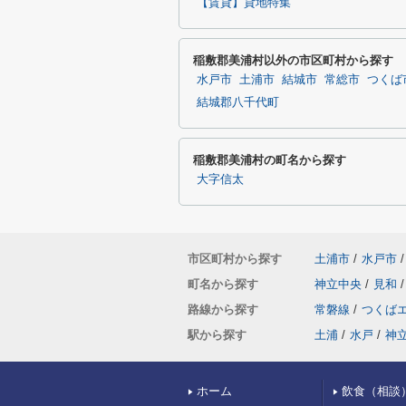
【賃貸】貸地特集
稲敷郡美浦村以外の市区町村から探す
水戸市
土浦市
結城市
常総市
つくば
結城郡八千代町
稲敷郡美浦村の町名から探す
大字信太
市区町村から探す
土浦市
/
水戸市
/
町名から探す
神立中央
/
見和
/
路線から探す
常磐線
/
つくば
駅から探す
土浦
/
水戸
/
神
ホーム
飲食（相談