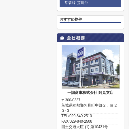
常磐線 荒川沖
おすすめ物件
一誠商事株式会社 阿見支店
〒300-0337
茨城県稲敷郡阿見町中郷２丁目２
３‐３
TEL/029-840-2510
FAX/029-840-2508
国土交通大臣 (1) 第10431号