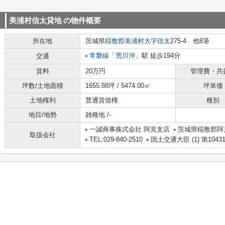
美浦村信太貸地
の物件概要
所在地
茨城県
稲敷郡美浦村
大字信太
275-4 他8筆
常磐線
「
荒川沖
」駅 徒歩194分
交通
賃料
20万円
管理費・共
坪数/土地面積
1655.88坪 / 5474.00㎡
坪単価
土地権利
普通賃借権
種別
地目/地勢
雑種地 /-
一誠商事株式会社 阿見支店
茨城県稲敷郡阿
取扱会社
TEL:029-840-2510
国土交通大臣 (1) 第1043