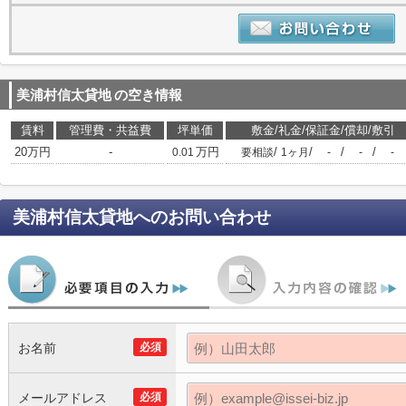
美浦村信太貸地
の空き情報
賃料
管理費・共益費
坪単価
敷金/礼金/保証金/償却/敷引
20万円
-
万円
/
/
/
/
0.01
要相談
1ヶ月
-
-
-
美浦村信太貸地
へのお問い合わせ
お名前
必須
メールアドレス
必須