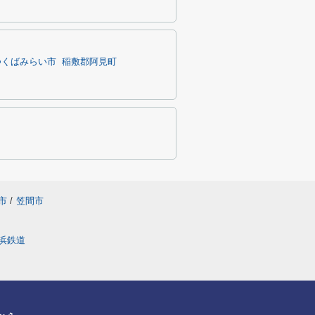
つくばみらい市
稲敷郡阿見町
市
/
笠間市
浜鉄道