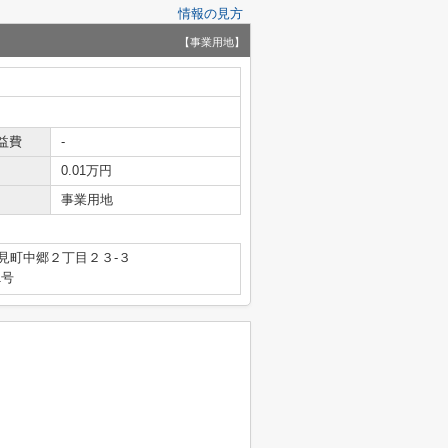
情報の見方
【事業用地】
益費
-
0.01万円
事業用地
見町中郷２丁目２３‐３
1号