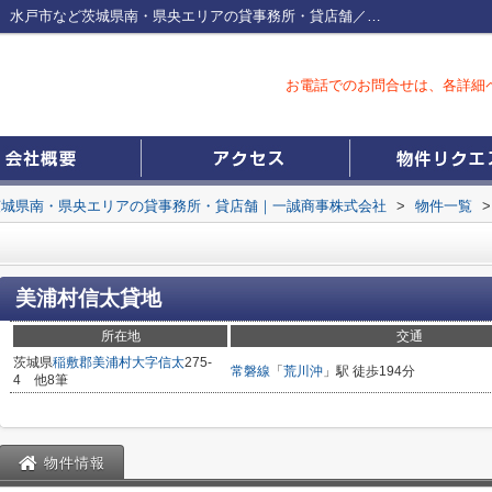
美浦村信太貸地つくば市、土浦市、守谷市、水戸市など茨城県南・県央エリアの貸事務所・貸店舗／一誠商事株式会社
お電話でのお問合せは、各詳細
茨城県南・県央エリアの貸事務所・貸店舗｜一誠商事株式会社
>
物件一覧
>
美浦村信太貸地
所在地
交通
茨城県
稲敷郡美浦村
大字信太
275-
常磐線
「
荒川沖
」駅 徒歩194分
4 他8筆
物件情報