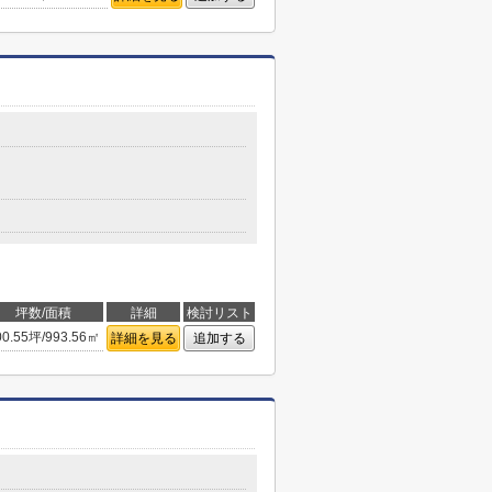
坪数/面積
詳細
検討リスト
00.55坪/993.56㎡
詳細を見る
追加する