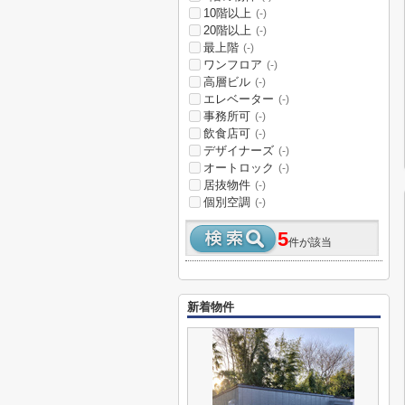
10階以上
(-)
20階以上
(-)
最上階
(-)
ワンフロア
(-)
高層ビル
(-)
エレベーター
(-)
事務所可
(-)
飲食店可
(-)
デザイナーズ
(-)
オートロック
(-)
居抜物件
(-)
個別空調
(-)
5
件が該当
新着物件