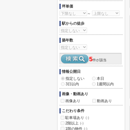
坪単価
～
駅からの徒歩
築年数
5
件が該当
情報公開日
指定しない
本日
3日以内
1週間以内
画像・動画あり
画像あり
動画あり
こだわり条件
駐車場あり
(-)
2階以上
(-)
1階の物件
(-)