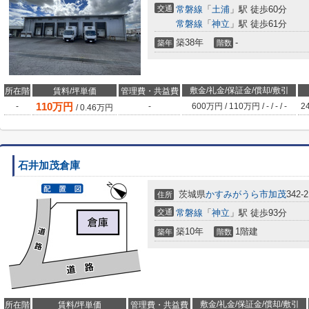
交通
常磐線
「
土浦
」駅 徒歩60分
常磐線
「
神立
」駅 徒歩61分
築38年
-
築年
階数
敷金/礼金/保証金/償却/敷引
所在階
賃料/坪単価
管理費・共益費
110
万円
-
-
600万円
/
110万円
/
-
/
-
/
-
2
/
0.46
万円
石井加茂倉庫
茨城県
かすみがうら市
加茂
342-2
住所
交通
常磐線
「
神立
」駅 徒歩93分
築10年
1階建
築年
階数
敷金/礼金/保証金/償却/敷引
所在階
賃料/坪単価
管理費・共益費