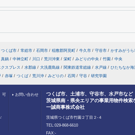
つくば市
/
常総市
/
石岡市
/
稲敷郡阿見町
/
牛久市
/
守谷市
/
かすみがうら
真鍋
/
中神立町
/
川口
/
荒川沖東
/
栄町
/
みどりの中央
/
竹園
/
中央
エクスプレス
/
水郡線
/
大洗鹿島線
/
関東鉄道常総線
/
水戸線
/
ひたちなか海
戸
/
赤塚
/
つくば
/
荒川沖
/
みどりの
/
石岡
/
守谷
/
研究学園
つくば市、土浦市、守谷市、水戸市など
）可
お問い合わせ
茨城県南・県央エリアの事業用物件検索
一誠商事株式会社
茨城県つくば市竹園２丁目２‐４
ド
TEL:029-868-6610
FAX:-