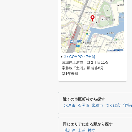
J：COMPO・7土浦
茨城県土浦市川口２丁目11-5
常磐線「土浦」駅 徒歩8分
築1年未満
近くの市区町村から探す
水戸市
石岡市
常総市
つくば市
守谷
同じエリアにある駅から探す
荒川沖
土浦
神立