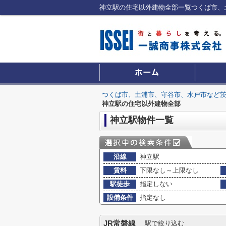
つくば市、土浦市、守谷市、水戸市など
神立駅の住宅以外建物全部
神立駅物件一覧
沿線
神立駅
賃料
下限なし～上限なし
駅徒歩
指定しない
設備条件
指定なし
JR常磐線
駅で絞り込む