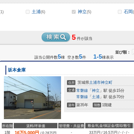
土浦
神立
石岡
(1)
(6)
(5)
5
件が該当
並び順：
5
5
1-5
該当公開件数
棟 空き数
件
棟表示
坂本倉庫
茨城県
土浦市
神立町
住所
交通
常磐線
「
神立
」駅 徒歩15分
常磐線
「
土浦
」駅 徒歩70分
築35年
1階建
築年
階数
敷金/礼金/保証金/償却/敷引
所在階
賃料/坪単価
管理費・共益費
16
万
5,000
円
1階
-
33万円
/
16.5万円
/
-
/
-
/
-
/
0.28
万円