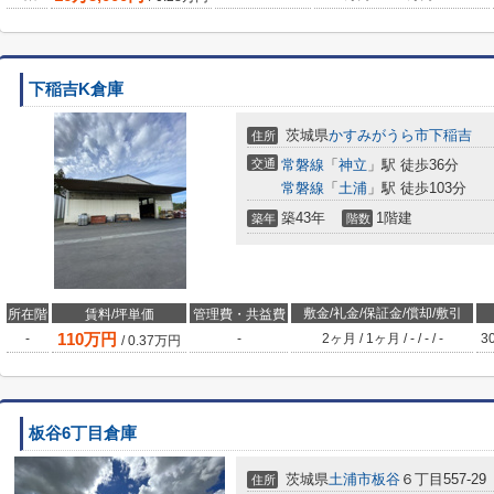
下稲吉K倉庫
茨城県
かすみがうら市
下稲吉
住所
交通
常磐線
「
神立
」駅 徒歩36分
常磐線
「
土浦
」駅 徒歩103分
築43年
1階建
築年
階数
敷金/礼金/保証金/償却/敷引
所在階
賃料/坪単価
管理費・共益費
110
万円
-
-
2ヶ月
/
1ヶ月
/
-
/
-
/
-
3
/
0.37
万円
板谷6丁目倉庫
茨城県
土浦市
板谷
６丁目557-29
住所