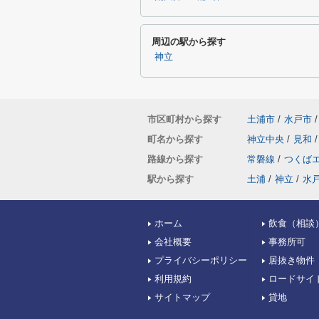
周辺の駅から探す
神立
市区町村から探す
土浦市
/
水戸市
/
町名から探す
神立中央
/
見和
/
路線から探す
常磐線
/
つくば
駅から探す
土浦
/
神立
/
水
ホーム
飲食（相談
会社概要
事務所可
プライバシーポリシー
居抜き物件
利用規約
ロードサイ
サイトマップ
貸地