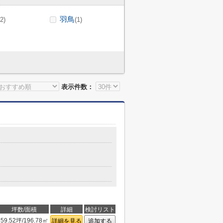
羽鳥
(2)
(1)
表示件数：
坪数/面積
詳細
検討リスト
59.52坪/196.78㎡
詳細を見る
追加する