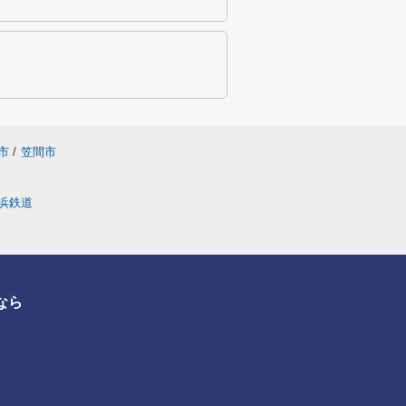
市
/
笠間市
浜鉄道
なら