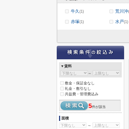
牛久
荒川沖
(1)
赤塚
水戸
(1)
(1)
▼賃料
～
敷金・保証金なし
礼金・敷引なし
共益費・管理費込み
5
件が該当
面積
～