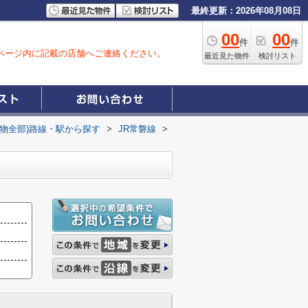
最終更新：2026年08月08日
00
00
件
件
ページ内に記載の店舗へご連絡ください。
最近見た物件
検討リスト
建物全部)路線・駅から探す
>
JR常磐線
>