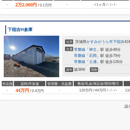
2
万
2,000
円
-
-
-
/
1ヶ月
/
-
/
-
/
-
/
0.1
万円
下稲吉H倉庫
茨城県
かすみがうら市
下稲吉
424
住所
交通
常磐線
「
神立
」駅 徒歩48分
常磐線
「
石岡
」駅 徒歩79分
常磐線
「
土浦
」駅 徒歩126分
築38年
-
築年
階数
敷金/礼金/保証金/償却/敷引
所在階
賃料/坪単価
管理費・共益費
44
万円
-
-
120万円
/
44万円
/
-
/
-
/
-
11
/
0.4
万円
該