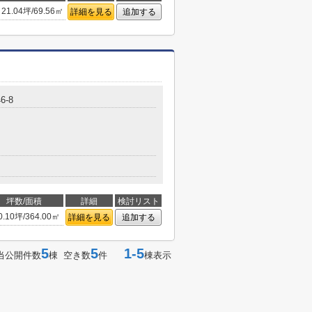
21.04坪/69.56㎡
詳細を見る
追加する
6-8
坪数/面積
詳細
検討リスト
0.10坪/364.00㎡
詳細を見る
追加する
5
5
1-5
当公開件数
棟 空き数
件
棟表示