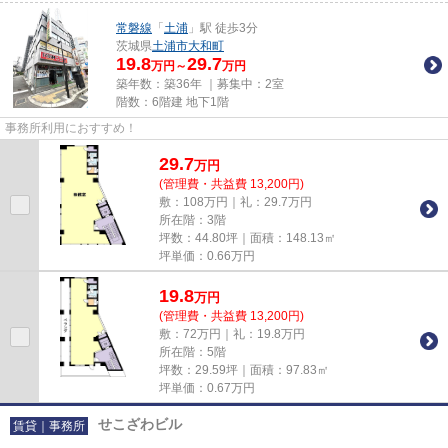
常磐線
「
土浦
」駅 徒歩3分
茨城県
土浦市
大和町
19.8
29.7
万円～
万円
築年数：築36年 ｜募集中：
2室
階数：6階建 地下1階
事務所利用におすすめ！
29.7
万
円
(管理費・共益費 13,200円)
敷：108万円｜礼：29.7万円
所在階：3階
坪数：44.80坪｜面積：148.13㎡
坪単価：
0.66
万円
19.8
万
円
(管理費・共益費 13,200円)
敷：72万円｜礼：19.8万円
所在階：5階
坪数：29.59坪｜面積：97.83㎡
坪単価：
0.67
万円
せこざわビル
賃貸｜事務所