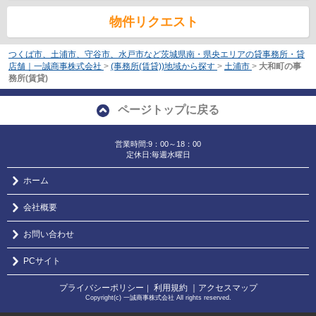
物件リクエスト
つくば市、土浦市、守谷市、水戸市など茨城県南・県央エリアの貸事務所・貸
店舗｜一誠商事株式会社
>
(事務所(賃貸))地域から探す
>
土浦市
>
大和町の事
務所(賃貸)
ページトップに戻る
営業時間:9：00～18：00
定休日:毎週水曜日
ホーム
会社概要
お問い合わせ
PCサイト
プライバシーポリシー
利用規約
｜アクセスマップ
｜
Copyright(c) 一誠商事株式会社 All rights reserved.