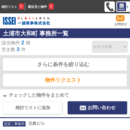
0
0
検討リスト
最近見た物件
お問合せ
土浦市大和町 事務所一覧
2
該当物件
棟
3
空き数
件
さらに条件を絞り込む
物件リクエスト
チェックした物件をまとめて
検討リストに追加
お問い合わせ
北島ビル
賃貸｜事務所