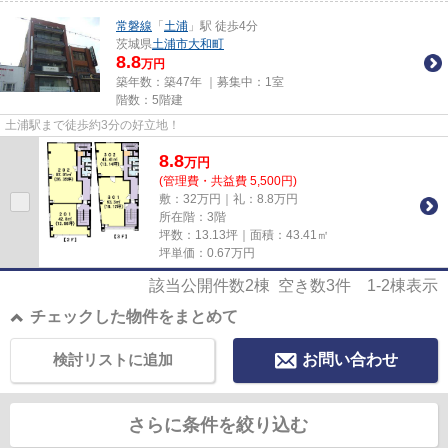
常磐線
「
土浦
」駅 徒歩4分
茨城県
土浦市
大和町
8.8
万円
築年数：築47年 ｜募集中：
1室
階数：5階建
土浦駅まで徒歩約3分の好立地！
8.8
万
円
(管理費・共益費 5,500円)
敷：32万円｜礼：8.8万円
所在階：3階
坪数：13.13坪｜面積：43.41㎡
坪単価：
0.67
万円
該当公開件数
2
棟 空き数
3
件
1-2
棟表示
チェックした物件をまとめて
検討リストに追加
お問い合わせ
さらに条件を絞り込む