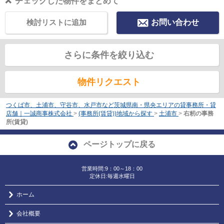
チェックした物件をまとめて
検討リストに追加
お問い合わせ
さらに条件を絞り込む
物件リクエスト
つくば市、土浦市、守谷市、水戸市など茨城県南・県央エリアの貸事務所・貸
店舗｜一誠商事株式会社
>
(事務所(賃貸))地域から探す
>
土浦市
>
右籾の事務
所(賃貸)
ページトップに戻る
営業時間:9：00～18：00
定休日:毎週水曜日
ホーム
会社概要