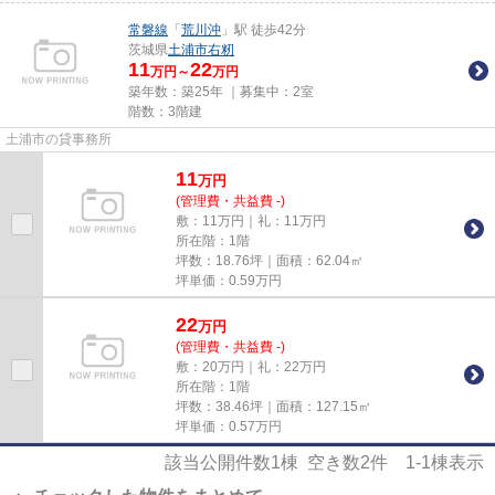
常磐線
「
荒川沖
」駅 徒歩42分
茨城県
土浦市
右籾
11
22
万円～
万円
築年数：築25年 ｜募集中：
2室
階数：3階建
土浦市の貸事務所
11
万
円
(管理費・共益費 -)
敷：11万円｜礼：11万円
所在階：1階
坪数：18.76坪｜面積：62.04㎡
坪単価：
0.59
万円
22
万
円
(管理費・共益費 -)
敷：20万円｜礼：22万円
所在階：1階
坪数：38.46坪｜面積：127.15㎡
坪単価：
0.57
万円
該当公開件数
1
棟 空き数
2
件
1-1
棟表示