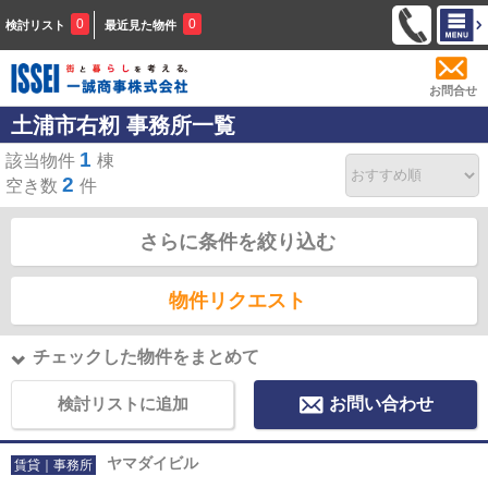
0
0
検討リスト
最近見た物件
お問合せ
土浦市右籾 事務所一覧
1
該当物件
棟
2
空き数
件
さらに条件を絞り込む
物件リクエスト
チェックした物件をまとめて
検討リストに追加
お問い合わせ
ヤマダイビル
賃貸｜事務所