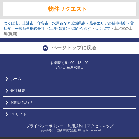
物件リクエスト
つくば市、土浦市、守谷市、水戸市など茨城県南・県央エリアの貸事務所・貸
店舗｜一誠商事株式会社
>
(土地(賃貸))地域から探す
>
つくば市
>
上ノ室の土
地(賃貸)
ページトップに戻る
営業時間:9：00～18：00
定休日:毎週水曜日
ホーム
会社概要
お問い合わせ
PCサイト
プライバシーポリシー
利用規約
｜アクセスマップ
｜
Copyright(c) 一誠商事株式会社 All rights reserved.