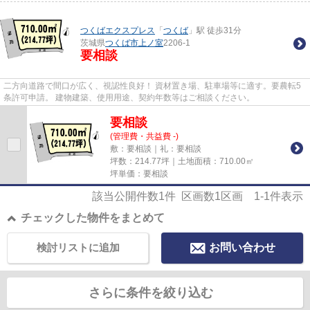
つくばエクスプレス
「
つくば
」駅 徒歩31分
茨城県
つくば市
上ノ室
2206-1
要相談
二方向道路で間口が広く、視認性良好！ 資材置き場、駐車場等に適す。要農転5
条許可申請。 建物建築、使用用途、契約年数等はご相談ください。
要相談
(管理費・共益費 -)
敷：要相談｜礼：要相談
坪数：214.77坪｜土地面積：710.00㎡
坪単価：要相談
該当公開件数
1
件 区画数
1
区画
1-1
件表示
チェックした物件をまとめて
検討リストに追加
お問い合わせ
さらに条件を絞り込む