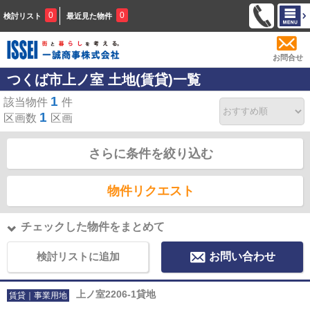
0
0
検討リスト
最近見た物件
お問合せ
つくば市上ノ室 土地(賃貸)一覧
1
該当物件
件
1
区画数
区画
さらに条件を絞り込む
物件リクエスト
チェックした物件をまとめて
検討リストに追加
お問い合わせ
上ノ室2206-1貸地
賃貸｜事業用地