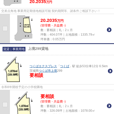
20.2035
万円
交差点角地 事業用定期借地相談可能 契約期間等、諸条件ご相談下さい！
20.2035
万
円
(管理費・共益費 -)
敷：要相談｜礼：2ヶ月
坪数：404.07坪｜土地面積：1335.79㎡
坪単価：
0.05
万円
上境299貸地
賃貸｜事業用地
つくばエクスプレス
「
つくば
」駅 徒歩53分車12分 6.5km
茨城県
つくば市
上境
299
要相談
令和8年開校予定の小学校隣地
要相談
(管理費・共益費 -)
敷：要相談｜礼：2ヶ月
坪数：326.09坪｜土地面積：1078.00㎡