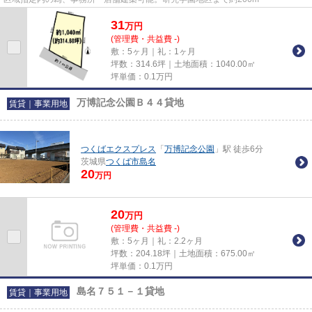
31
万
円
(管理費・共益費 -)
敷：5ヶ月｜礼：1ヶ月
坪数：314.6坪｜土地面積：1040.00㎡
坪単価：
0.1
万円
万博記念公園Ｂ４４貸地
賃貸｜事業用地
つくばエクスプレス
「
万博記念公園
」駅 徒歩6分
茨城県
つくば市
島名
20
万円
20
万
円
(管理費・共益費 -)
敷：5ヶ月｜礼：2.2ヶ月
坪数：204.18坪｜土地面積：675.00㎡
坪単価：
0.1
万円
島名７５１－１貸地
賃貸｜事業用地