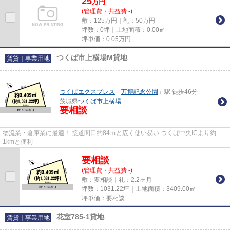
25
万
円
(管理費・共益費 -)
敷：125万円｜礼：50万円
坪数：0坪｜土地面積：0.00㎡
坪単価：
0.05
万円
つくば市上横場M貸地
賃貸｜事業用地
つくばエクスプレス
「
万博記念公園
」駅 徒歩46分
茨城県
つくば市
上横場
要相談
物流業・倉庫業に最適！ 接道間口約84ｍと広く使い易い つくば中央ICより約
1kmと便利
要相談
(管理費・共益費 -)
敷：要相談｜礼：2.2ヶ月
坪数：1031.22坪｜土地面積：3409.00㎡
坪単価：要相談
花室785-1貸地
賃貸｜事業用地