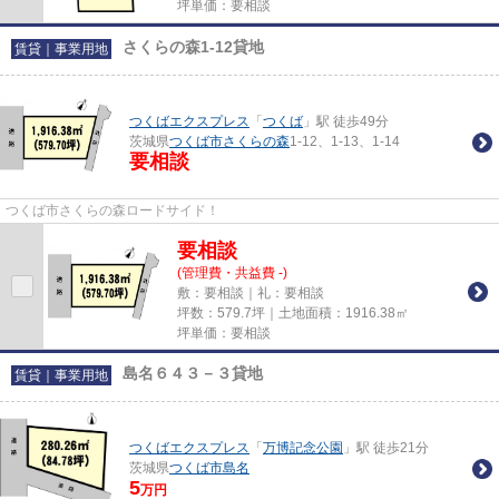
坪単価：要相談
さくらの森1-12貸地
賃貸｜事業用地
つくばエクスプレス
「
つくば
」駅 徒歩49分
茨城県
つくば市
さくらの森
1-12、1-13、1-14
要相談
つくば市さくらの森ロードサイド！
要相談
(管理費・共益費 -)
敷：要相談｜礼：要相談
坪数：579.7坪｜土地面積：1916.38㎡
坪単価：要相談
島名６４３－３貸地
賃貸｜事業用地
つくばエクスプレス
「
万博記念公園
」駅 徒歩21分
茨城県
つくば市
島名
5
万円