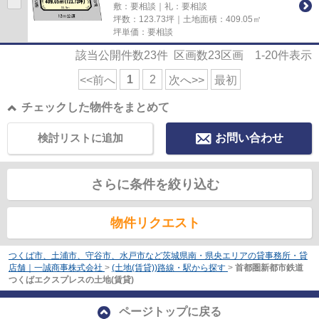
敷：要相談｜礼：要相談
坪数：123.73坪｜土地面積：409.05㎡
坪単価：要相談
該当公開件数
23
件 区画数
23
区画
1-20
件表示
1
2
<<前へ
次へ>>
最初
チェックした物件をまとめて
検討リストに追加
お問い合わせ
さらに条件を絞り込む
物件リクエスト
つくば市、土浦市、守谷市、水戸市など茨城県南・県央エリアの貸事務所・貸
店舗｜一誠商事株式会社
>
(土地(賃貸))路線・駅から探す
>
首都圏新都市鉄道
つくばエクスプレスの土地(賃貸)
ページトップに戻る