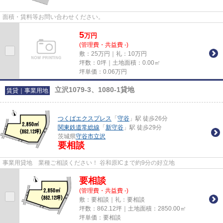
面積・賃料等お問い合わせください。
5
万
円
(管理費・共益費 -)
敷：25万円｜礼：10万円
坪数：0坪｜土地面積：0.00㎡
坪単価：
0.06
万円
立沢1079-3、1080-1貸地
賃貸｜事業用地
つくばエクスプレス
「
守谷
」駅 徒歩26分
関東鉄道常総線
「
新守谷
」駅 徒歩29分
茨城県
守谷市
立沢
要相談
事業用貸地 業種ご相談ください！ 谷和原ICまで約9分の好立地
要相談
(管理費・共益費 -)
敷：要相談｜礼：要相談
坪数：862.12坪｜土地面積：2850.00㎡
坪単価：要相談