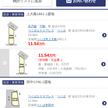
検討リストに追加
お問い合わせ
上大島1861-1貸地
賃貸｜事業用地
水戸線
「
下館
」駅 徒歩143分
つくばエクスプレス
「
つくば
」駅 徒歩240分車43分
19.0km
茨城県
つくば市
上大島
1861-1
11.54
万円
11.54
万
円
(管理費・共益費 -)
敷：要相談｜礼：0万円
坪数：230.8坪｜土地面積：763.00㎡
坪単価：
0.05
万円
田中1746-1貸地
賃貸｜事業用地
つくばエクスプレス
「
つくば
」駅 徒歩151分車20分
12.4km
茨城県
つくば市
田中