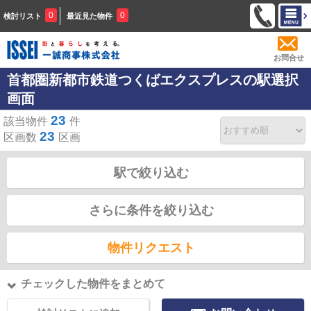
0
0
検討リスト
最近見た物件
お問合せ
首都圏新都市鉄道つくばエクスプレスの駅選択
画面
23
該当物件
件
23
区画数
区画
駅で絞り込む
さらに条件を絞り込む
物件リクエスト
チェックした物件をまとめて