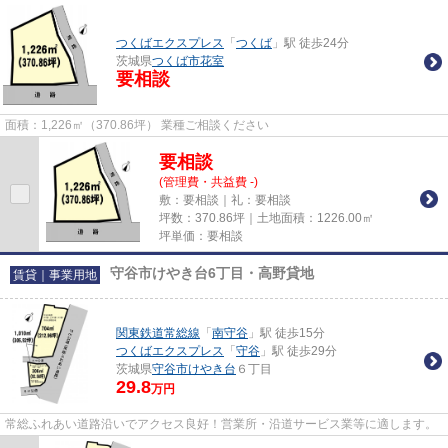
つくばエクスプレス
「
つくば
」駅 徒歩24分
茨城県
つくば市
花室
要相談
面積：1,226㎡（370.86坪） 業種ご相談ください
要相談
(管理費・共益費 -)
敷：要相談｜礼：要相談
坪数：370.86坪｜土地面積：1226.00㎡
坪単価：要相談
守谷市けやき台6丁目・高野貸地
賃貸｜事業用地
関東鉄道常総線
「
南守谷
」駅 徒歩15分
つくばエクスプレス
「
守谷
」駅 徒歩29分
茨城県
守谷市
けやき台
６丁目
29.8
万円
常総ふれあい道路沿いでアクセス良好！営業所・沿道サービス業等に適します。