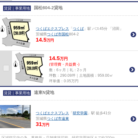
国松804-2貸地
賃貸｜事業用地
つくばエクスプレス
「
つくば
」駅 バス45分 「沼田」
茨城県
つくば市
国松
804-2
14.5
万円
14.5
万
円
(管理費・共益費 -)
敷：6ヶ月｜礼：2ヶ月
坪数：290.09坪｜土地面積：959.00㎡
坪単価：
0.05
万円
遠東N貸地
賃貸｜事業用地
つくばエクスプレス
「
研究学園
」駅 徒歩41分
茨城県
つくば市
遠東
31
万円
区域指定内の為、事務所・店舗建築可能。研究学園地区まで約200m