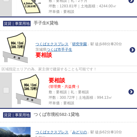
敷：要相談｜礼：2ヶ月
坪数：1283.81坪｜土地面積：4244.00㎡
坪単価：要相談
手子生K貸地
賃貸｜事業用地
つくばエクスプレス
「
研究学園
」駅 徒歩88分車20分
茨城県
つくば市
手子生
要相談
区域指定エリアの為、家主側で建築することも可能です！
要相談
(管理費・共益費 -)
敷：要相談｜礼：要相談
坪数：300.72坪｜土地面積：994.13㎡
坪単価：要相談
つくば市境松582-1貸地
賃貸｜事業用地
つくばエクスプレス
「
みどりの
」駅 徒歩62分車10分