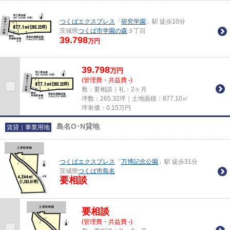
つくばエクスプレス
「
研究学園
」駅 徒歩10分
茨城県
つくば市
学園の森
３丁目
39.798
万円
39.798
万
円
(管理費・共益費 -)
敷：要相談｜礼：2ヶ月
坪数：265.32坪｜土地面積：877.10㎡
坪単価：
0.15
万円
島名O･N貸地
賃貸｜事業用地
つくばエクスプレス
「
万博記念公園
」駅 徒歩31分
茨城県
つくば市
島名
要相談
要相談
(管理費・共益費 -)