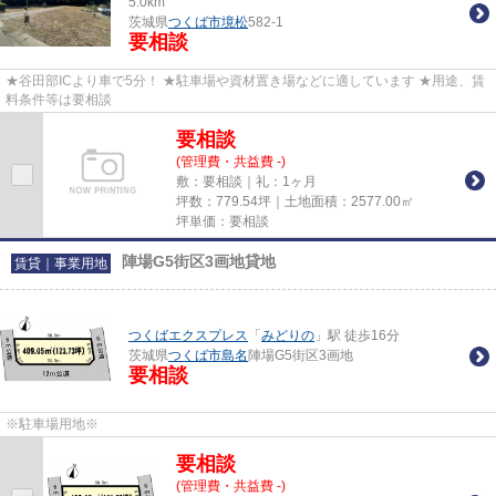
5.0km
茨城県
つくば市
境松
582-1
要相談
★谷田部ICより車で5分！ ★駐車場や資材置き場などに適しています ★用途、賃
料条件等は要相談
要相談
(管理費・共益費 -)
敷：要相談｜礼：1ヶ月
坪数：779.54坪｜土地面積：2577.00㎡
坪単価：要相談
陣場G5街区3画地貸地
賃貸｜事業用地
つくばエクスプレス
「
みどりの
」駅 徒歩16分
茨城県
つくば市
島名
陣場G5街区3画地
要相談
※駐車場用地※
要相談
(管理費・共益費 -)