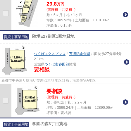
29.8
万
円
(管理費・共益費 -)
敷：5ヶ月｜礼：1ヶ月
坪数：305.52坪｜土地面積：1010.00㎡
坪単価：
0.1
万円
陣場E27街区1画地貸地
賃貸｜事業用地
つくばエクスプレス
「
万博記念公園
」駅 徒歩27分車4分
2.1km
茨城県
つくば市
谷田部
陣場
要相談
新都市中央通り線沿い交差点角地 地区計画：沿道住宅A地区
要相談
(管理費・共益費 -)
敷：要相談｜礼：2.2ヶ月
坪数：3899.24坪｜土地面積：12890.06㎡
坪単価：要相談
学園の森3丁目貸地
賃貸｜事業用地