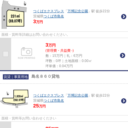
つくばエクスプレス
「
万博記念公園
」駅 徒歩22分
茨城県
つくば市
島名
3
万円
面積・賃料等詳細はお問い合わせください。
3
万
円
(管理費・共益費 -)
敷：15万円｜礼：6万円
坪数：0坪｜土地面積：0.00㎡
坪単価：
0.04
万円
島名８６０貸地
賃貸｜事業用地
つくばエクスプレス
「
万博記念公園
」駅 徒歩22分
茨城県
つくば市
島名
25
万円
面積・賃料等お問い合わせください