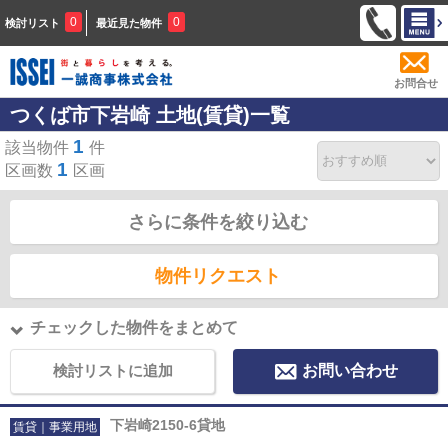
0
0
検討リスト
最近見た物件
お問合せ
つくば市下岩崎 土地(賃貸)一覧
1
該当物件
件
1
区画数
区画
さらに条件を絞り込む
物件リクエスト
チェックした物件をまとめて
検討リストに追加
お問い合わせ
下岩崎2150-6貸地
賃貸｜事業用地