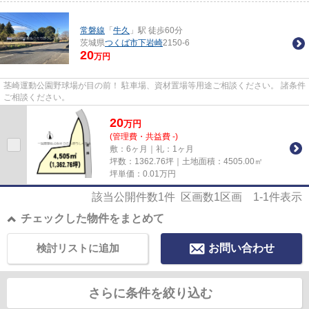
常磐線
「
牛久
」駅 徒歩60分
茨城県
つくば市
下岩崎
2150-6
20
万円
茎崎運動公園野球場が目の前！ 駐車場、資材置場等用途ご相談ください。 諸条件
ご相談ください。
20
万
円
(管理費・共益費 -)
敷：6ヶ月｜礼：1ヶ月
坪数：1362.76坪｜土地面積：4505.00㎡
坪単価：
0.01
万円
該当公開件数
1
件 区画数
1
区画
1-1
件表示
チェックした物件をまとめて
検討リストに追加
お問い合わせ
さらに条件を絞り込む