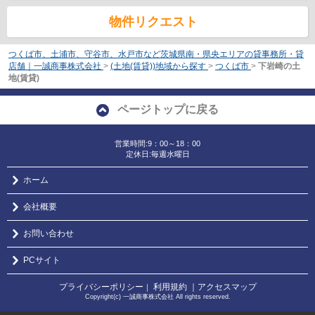
物件リクエスト
つくば市、土浦市、守谷市、水戸市など茨城県南・県央エリアの貸事務所・貸
店舗｜一誠商事株式会社
>
(土地(賃貸))地域から探す
>
つくば市
>
下岩崎の土
地(賃貸)
ページトップに戻る
営業時間:9：00～18：00
定休日:毎週水曜日
ホーム
会社概要
お問い合わせ
PCサイト
プライバシーポリシー
利用規約
｜アクセスマップ
｜
Copyright(c) 一誠商事株式会社 All rights reserved.