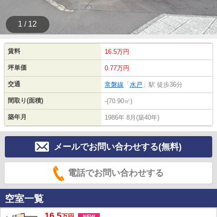
1 / 12
賃料
16.5万円
坪単価
0.77万円
交通
常磐線
「
水戸
」駅 徒歩36分
間取り(面積)
-(70.90㎡)
築年月
1986年 8月(築40年)
メールでお問い合わせする(無料)
電話でお問い合わせする
空室一覧
16.5
万
円
NEW