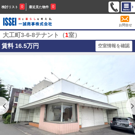
0
0
検討リスト
最近見た物件
お問合せ
大工町3-6-8テナント（
1
室）
賃料
16.5万円
空室情報を確認