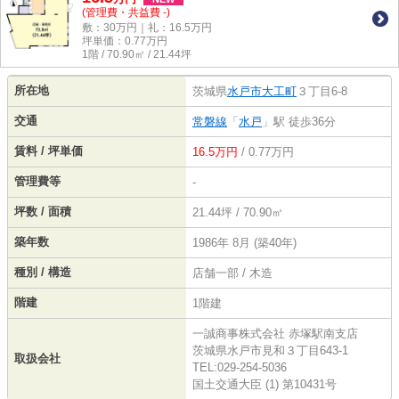
(管理費・共益費 -)
敷：30万円｜礼：16.5万円
坪単価：
0.77
万円
1階 / 70.90㎡ / 21.44坪
所在地
茨城県
水戸市
大工町
３丁目6-8
交通
常磐線
「
水戸
」駅 徒歩36分
賃料 / 坪単価
16.5万円
/ 0.77万円
管理費等
-
坪数 / 面積
21.44坪 / 70.90㎡
築年数
1986年 8月 (築40年)
種別 / 構造
店舗一部 / 木造
階建
1階建
一誠商事株式会社 赤塚駅南支店
茨城県水戸市見和３丁目643-1
取扱会社
TEL:029-254-5036
国土交通大臣 (1) 第10431号