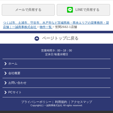
メールで共有する
LINEで共有する
つくば市、土浦市、守谷市、水戸市など茨城県南・県央エリアの貸事務所・貸
店舗｜一誠商事株式会社
>
物件一覧
>
笠間2682-1店舗
ページトップに戻る
営業時間:9：00～18：00
定休日:毎週水曜日
ホーム
会社概要
お問い合わせ
PCサイト
プライバシーポリシー
利用規約
｜アクセスマップ
｜
Copyright(c) 一誠商事株式会社 All rights reserved.