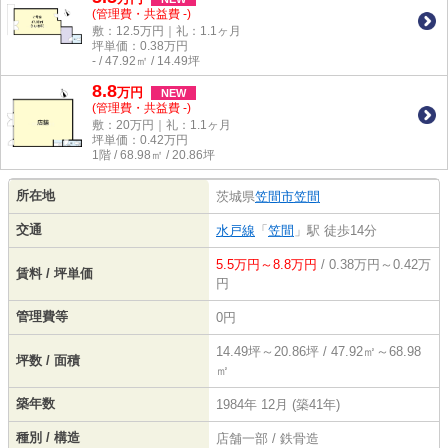
(管理費・共益費 -)
敷：12.5万円｜礼：1.1ヶ月
坪単価：
0.38
万円
- / 47.92㎡ / 14.49坪
8.8
万
円
NEW
(管理費・共益費 -)
敷：20万円｜礼：1.1ヶ月
坪単価：
0.42
万円
1階 / 68.98㎡ / 20.86坪
所在地
茨城県
笠間市
笠間
交通
水戸線
「
笠間
」駅 徒歩14分
5.5万円～8.8万円
/ 0.38万円～0.42万
賃料 / 坪単価
円
管理費等
0円
14.49坪～20.86坪 / 47.92㎡～68.98
坪数 / 面積
㎡
築年数
1984年 12月 (築41年)
種別 / 構造
店舗一部 / 鉄骨造