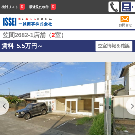
0
0
検討リスト
最近見た物件
お問合せ
笠間2682-1店舗（
2
室）
賃料
5.5
万円～
空室情報を確認