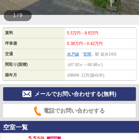
1 / 9
賃料
5.5万円～8.8万円
坪単価
0.38万円～0.42万円
交通
水戸線
「
笠間
」駅 徒歩14分
間取り(面積)
-(47.92㎡～68.98㎡)
築年月
1984年 12月(築41年)
メールでお問い合わせする(無料)
電話でお問い合わせする
空室一覧
5.5
万
円
NEW