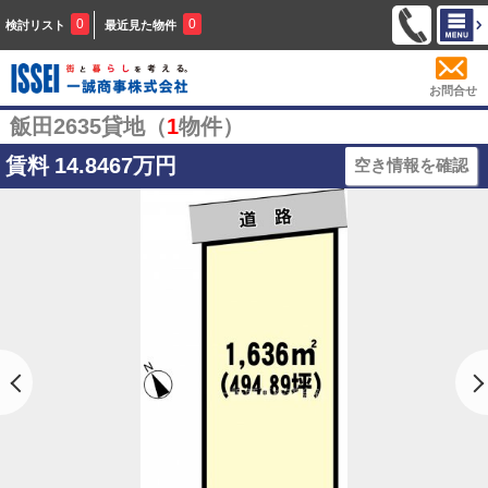
0
0
検討リスト
最近見た物件
お問合せ
飯田2635貸地（
1
物件）
賃料
14.8467万円
空き情報を確認