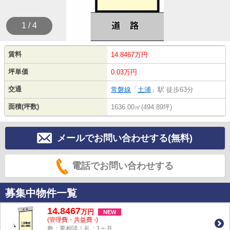
1 / 4
賃料
14.8467万円
坪単価
0.03万円
交通
常磐線
「
土浦
」駅 徒歩63分
面積(坪数)
1636.00㎡(494.89坪)
メールでお問い合わせする(無料)
電話でお問い合わせする
募集中物件一覧
14.8467
万
円
NEW
(管理費・共益費 -)
敷：要相談｜礼：1ヶ月