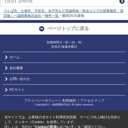
【賃貸】貸地特集
つくば市、土浦市、守谷市、水戸市など茨城県南・県央エリアの貸事務所・貸
店舗｜一誠商事株式会社
>
物件一覧
>
飯田2635貸地
ページトップに戻る
営業時間:9：00～18：00
定休日:毎週水曜日
ホーム
会社概要
お問い合わせ
PCサイト
プライバシーポリシー
利用規約
｜アクセスマップ
｜
Copyright(c) 一誠商事株式会社 All rights reserved.
当サイトでは、お客様の当サイト利用状況把握、サービス向上検討を目的と
して、クッキー（Cookie）を使用しています。
詳しくは、当社の
「Cookieの取扱いについて」
をご確認ください。