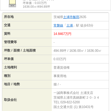
坪単価：
0.03
万円
1636.00㎡/494.89坪
所在地
茨城県
土浦市
飯田
2635
交通
常磐線
「
土浦
」駅 徒歩63分
賃料
14.8467万円
管理費等
-
坪数 / 面積 / 土地面積
494.89坪 / 1636.00㎡ / 1636.00㎡
坪単価
0.03万円
土地権利
普通賃借権
種別
事業用地
地目 / 地勢
畑 / -
一誠商事株式会社 土浦支店
茨城県土浦市真鍋新町２０‐３４
取扱会社
TEL:029-822-5200
国土交通大臣 (1) 第10431号