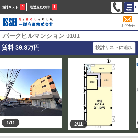
0
1
検討リスト
最近見た物件
お問合せ
パークヒルマンション 0101
賃料
39.8
万円
検討リストに追加
1/11
2/11