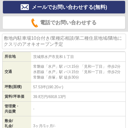
メールでお問い合わせする(無料)
電話でお問い合わせする
敷地内駐車場10台付き/業種応相談/第二種住居地域/隣地に
クスリのアオキオープン予定
所在地
茨城県
水戸市
見和
１丁目
常磐線
「
水戸
」駅 バス15分 「見和一丁目」 停歩2分
交通
水郡線
「
水戸
」駅 バス15分 「見和一丁目」 停歩2分
常磐線
「
赤塚
」駅 徒歩30分
坪数(面積)
57.53坪(190.20㎡)
賃料/坪単価
39.8万円/6918.13円
管理費・
-
共益費
敷金/
礼金/
3ヶ月/1ヶ月/-