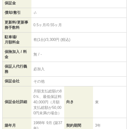
保証金
償却/敷引
-/-
更新料/更新事
0.5ヶ月/0.55ヶ月
務手数料
駐車場/
有(1台)/3,300円 (税込)
月額料金
保険加入 / 料
無 / -
金
保証人代行義
必加入
務
保証会社
その他
月額支払総額の8
0％、最低保証料
保証会社詳細
向き
40,000円（月額
東
支払総額が50,00
0円未満の場合）
1988年 9月 (築37
築年月
契約期間
3年
年)