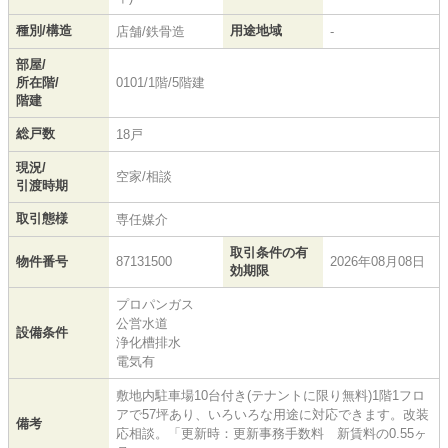
種別/構造
用途地域
店舗/鉄骨造
-
部屋/
所在階/
0101/1階/5階建
階建
総戸数
18戸
現況/
空家/相談
引渡時期
取引態様
専任媒介
取引条件の有
物件番号
87131500
2026年08月08日
効期限
プロパンガス
公営水道
設備条件
浄化槽排水
電気有
敷地内駐車場10台付き(テナントに限り無料)1階1フロ
アで57坪あり、いろいろな用途に対応できます。改装
備考
応相談。「更新時：更新事務手数料 新賃料の0.55ヶ