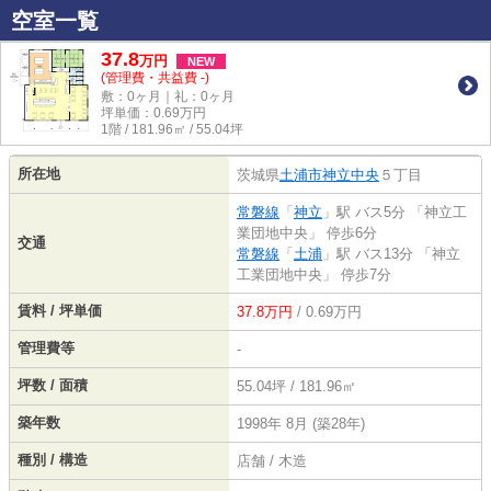
空室一覧
37.8
万
円
NEW
(管理費・共益費 -)
敷：0ヶ月｜礼：0ヶ月
坪単価：
0.69
万円
1階 / 181.96㎡ / 55.04坪
所在地
茨城県
土浦市
神立中央
５丁目
常磐線
「
神立
」駅 バス5分 「神立工
業団地中央」 停歩6分
交通
常磐線
「
土浦
」駅 バス13分 「神立
工業団地中央」 停歩7分
賃料 / 坪単価
37.8万円
/ 0.69万円
管理費等
-
坪数 / 面積
55.04坪 / 181.96㎡
築年数
1998年 8月 (築28年)
種別 / 構造
店舗 / 木造