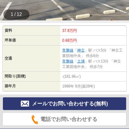
1 / 12
賃料
37.8万円
坪単価
0.69万円
常磐線
「
神立
」駅 バス5分 「神立工
業団地中央」 停歩6分
交通
常磐線
「
土浦
」駅 バス13分 「神立
工業団地中央」 停歩7分
間取り(面積)
-(181.96㎡)
築年月
1998年 8月(築28年)
メールでお問い合わせする(無料)
電話でお問い合わせする