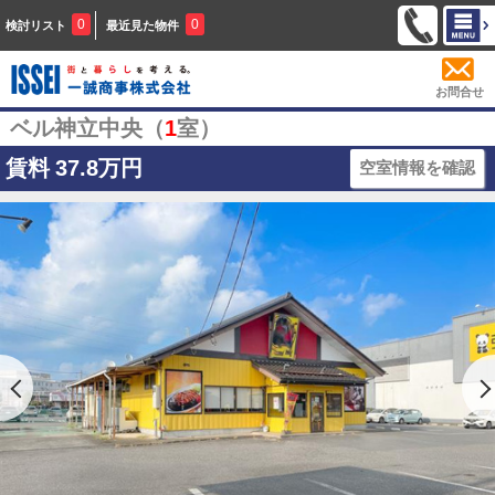
0
0
検討リスト
最近見た物件
お問合せ
ベル神立中央（
1
室）
賃料
37.8万円
空室情報を確認