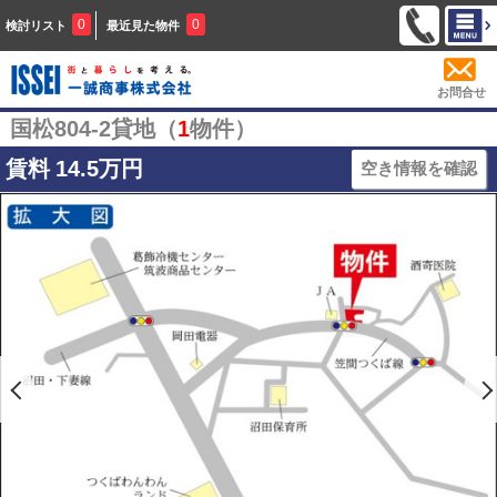
0
0
検討リスト
最近見た物件
お問合せ
国松804-2貸地（
1
物件）
賃料
14.5万円
空き情報を確認