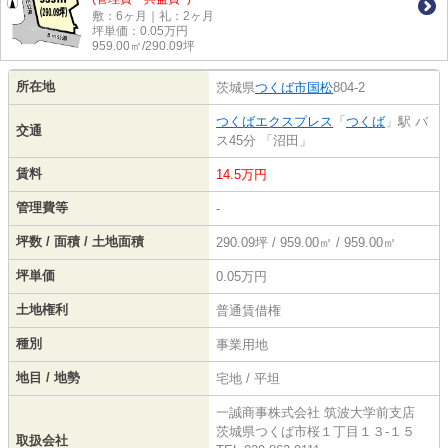
敷：6ヶ月｜礼：2ヶ月
坪単価：
0.05
万円
959.00㎡/290.09坪
所在地
茨城県
つくば市
国松
804-2
つくばエクスプレス
「
つくば
」駅 バ
交通
ス45分 「沼田」
賃料
14.5万円
管理費等
-
坪数 / 面積 / 土地面積
290.09坪 / 959.00㎡ / 959.00㎡
坪単価
0.05万円
土地権利
普通賃借権
種別
事業用地
地目 / 地勢
宅地 / 平坦
一誠商事株式会社 筑波大学前支店
茨城県つくば市桜１丁目１３-１５
取扱会社