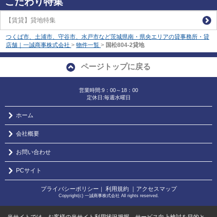
こだわり特集
【賃貸】貸地特集
つくば市、土浦市、守谷市、水戸市など茨城県南・県央エリアの貸事務所・貸
店舗｜一誠商事株式会社
>
物件一覧
>
国松804-2貸地
ページトップに戻る
営業時間:9：00～18：00
定休日:毎週水曜日
ホーム
会社概要
お問い合わせ
PCサイト
プライバシーポリシー
利用規約
｜アクセスマップ
｜
Copyright(c) 一誠商事株式会社 All rights reserved.