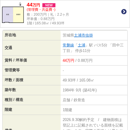
44
万
円
NEW
(管理費・共益費 -)
敷：200万円｜礼：2.2ヶ月
坪単価：
0.88
万円
1階 / 165.08㎡ / 49.93坪
所在地
茨城県
土浦市
虫掛
常磐線
「
土浦
」駅 バス5分 「田中三
交通
丁目」 停歩11分
賃料 / 坪単価
44万円
/ 0.88万円
管理費等
-
坪数 / 面積
49.93坪 / 165.08㎡
築年数
1984年 9月 (築41年)
種別 / 構造
店舗 / 鉄骨造
階建
1階建
2026.9.30解約予定 / 建物面積は
登記上に記載されている面積を記載