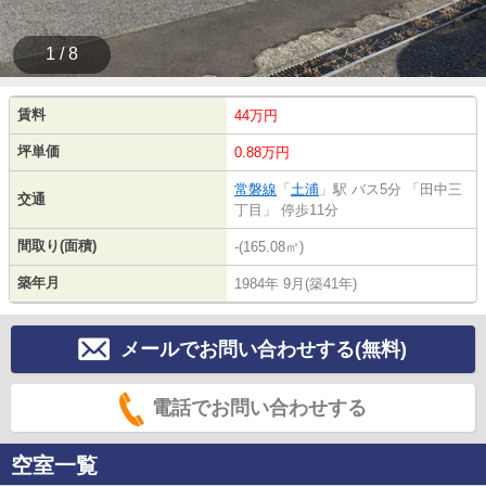
1 / 8
賃料
44万円
坪単価
0.88万円
常磐線
「
土浦
」駅 バス5分 「田中三
交通
丁目」 停歩11分
間取り(面積)
-(165.08㎡)
築年月
1984年 9月(築41年)
メールでお問い合わせする(無料)
電話でお問い合わせする
空室一覧