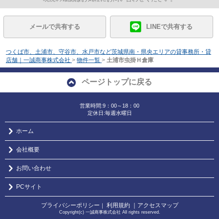
メールで共有する
LINEで共有する
つくば市、土浦市、守谷市、水戸市など茨城県南・県央エリアの貸事務所・貸
店舗｜一誠商事株式会社
>
物件一覧
>
土浦市虫掛Ｈ倉庫
ページトップに戻る
営業時間:9：00～18：00
定休日:毎週水曜日
ホーム
会社概要
お問い合わせ
PCサイト
プライバシーポリシー
利用規約
｜アクセスマップ
｜
Copyright(c) 一誠商事株式会社 All rights reserved.