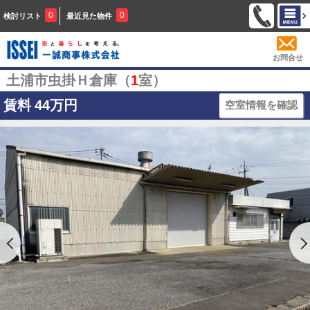
0
0
検討リスト
最近見た物件
お問合せ
土浦市虫掛Ｈ倉庫（
1
室）
賃料
44万円
空室情報を確認