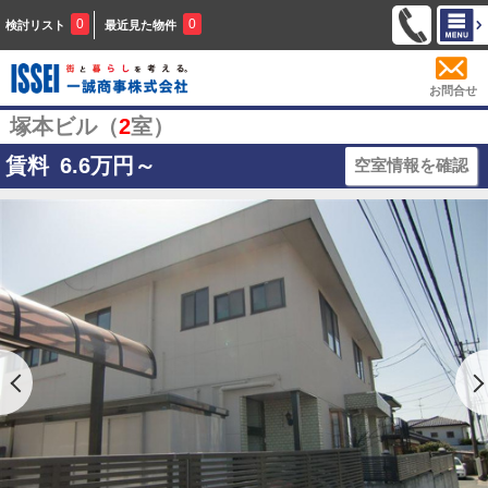
0
0
検討リスト
最近見た物件
お問合せ
塚本ビル（
2
室）
賃料
6.6
万円～
空室情報を確認