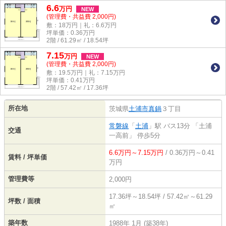
6.6
万
円
NEW
(管理費・共益費 2,000円)
敷：18万円｜礼：6.6万円
坪単価：
0.36
万円
2階 / 61.29㎡ / 18.54坪
7.15
万
円
NEW
(管理費・共益費 2,000円)
敷：19.5万円｜礼：7.15万円
坪単価：
0.41
万円
2階 / 57.42㎡ / 17.36坪
所在地
茨城県
土浦市
真鍋
３丁目
常磐線
「
土浦
」駅 バス13分 「土浦
交通
一高前」 停歩5分
6.6万円～7.15万円
/ 0.36万円～0.41
賃料 / 坪単価
万円
管理費等
2,000円
17.36坪～18.54坪 / 57.42㎡～61.29
坪数 / 面積
㎡
築年数
1988年 1月 (築38年)