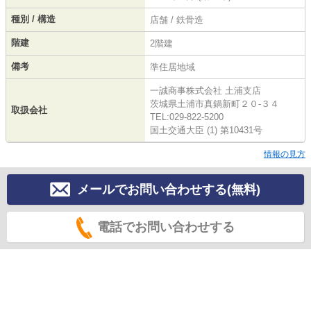
種別 / 構造
店舗 / 鉄骨造
階建
2階建
備考
準住居地域
一誠商事株式会社 土浦支店
茨城県土浦市真鍋新町２０‐３４
取扱会社
TEL:029-822-5200
国土交通大臣 (1) 第10431号
情報の見方
メールでお問い合わせする(無料)
電話でお問い合わせする