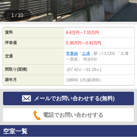
1 / 10
賃料
6.6万円～7.15万円
坪単価
0.36万円～0.41万円
常磐線
「
土浦
」駅 バス13分 「土浦
交通
一高前」 停歩5分
間取り(面積)
-(57.42㎡～61.29㎡)
築年月
1988年 1月(築38年)
メールでお問い合わせする(無料)
電話でお問い合わせする
空室一覧