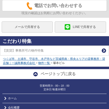
電話でお問い合わせする
現況の確認はお気軽にお問い合わせください。
メールで共有する
LINEで共有する
こだわり特集
【賃貸】事務所可の物件特集
つくば市、土浦市、守谷市、水戸市など茨城県南・県央エリアの貸事務所・貸
店舗｜一誠商事株式会社
>
物件一覧
>
塚本ビル
ページトップに戻る
営業時間:9：00～18：00
定休日:毎週水曜日
ホーム
会社概要