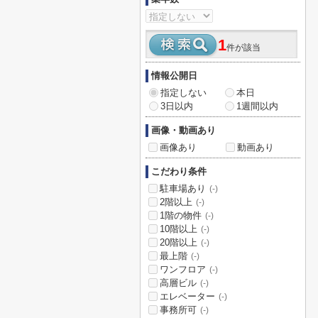
1
件が該当
情報公開日
指定しない
本日
3日以内
1週間以内
画像・動画あり
画像あり
動画あり
こだわり条件
駐車場あり
(-)
2階以上
(-)
1階の物件
(-)
10階以上
(-)
20階以上
(-)
最上階
(-)
ワンフロア
(-)
高層ビル
(-)
エレベーター
(-)
事務所可
(-)