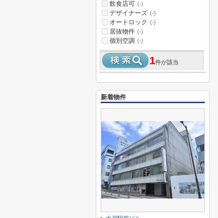
飲食店可
(-)
デザイナーズ
(-)
オートロック
(-)
居抜物件
(-)
個別空調
(-)
1
件が該当
新着物件