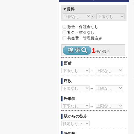
▼賃料
～
敷金・保証金なし
礼金・敷引なし
共益費・管理費込み
1
件が該当
面積
～
坪数
～
坪単価
～
駅からの徒歩
築年数