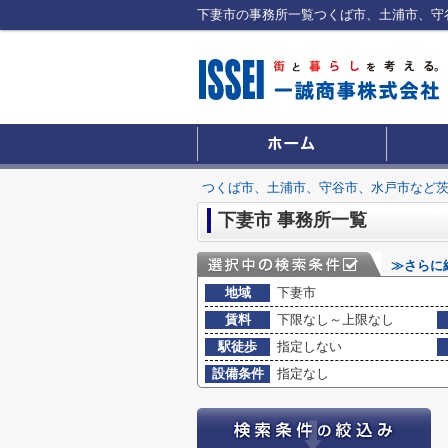
つくば市、土浦市、守谷市、水戸市など
下妻市 事務所一覧
≫さらに
地域
下妻市
賃料
下限なし～上限なし
駅徒歩
指定しない
設備条件
指定なし