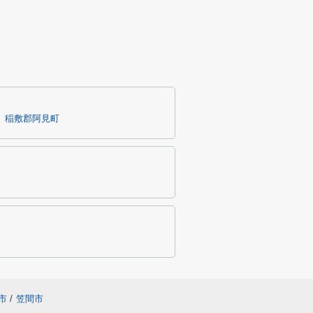
稲敷郡阿見町
市
/
笠間市