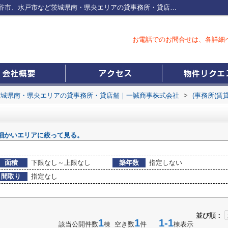
下妻市の事務所一覧つくば市、土浦市、守谷市、水戸市など茨城県南・県央エリアの貸事務所・貸店舗｜一誠商事株式会社
お電話でのお問合せは、各詳細
茨城県南・県央エリアの貸事務所・貸店舗｜一誠商事株式会社
>
(事務所(賃
細かいエリアに絞って見る。
面積
下限なし～上限なし
築年数
指定しない
間取り
指定なし
並び順：
1
1
1-1
該当公開件数
棟 空き数
件
棟表示