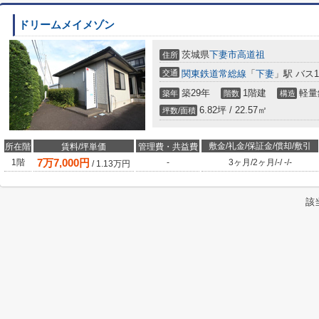
ドリームメイメゾン
茨城県
下妻市
高道祖
住所
交通
関東鉄道常総線
「
下妻
」駅 バス
築29年
1階建
軽量
築年
階数
構造
6.82坪 / 22.57㎡
坪数/面積
敷金/礼金/保証金/償却/敷引
所在階
賃料/坪単価
管理費・共益費
7
万
7,000
円
1階
-
3ヶ月
/
2ヶ月
/
-
/
-
/
-
/
1.13
万円
該