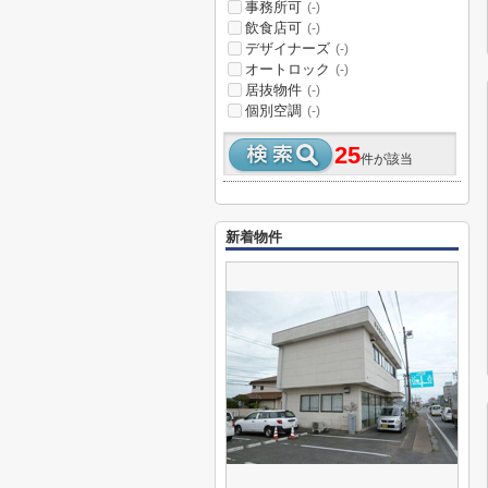
事務所可
(-)
飲食店可
(-)
デザイナーズ
(-)
オートロック
(-)
居抜物件
(-)
個別空調
(-)
25
件が該当
新着物件