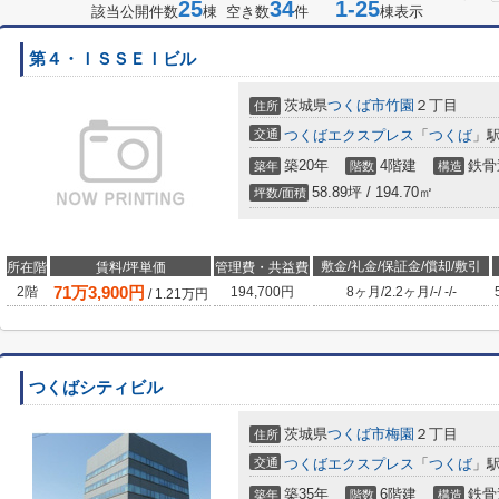
25
34
1-25
該当公開件数
棟 空き数
件
棟表示
第４・ＩＳＳＥＩビル
茨城県
つくば市
竹園
２丁目
住所
交通
つくばエクスプレス
「
つくば
」駅
築20年
4階建
鉄骨
築年
階数
構造
58.89坪 / 194.70㎡
坪数/面積
敷金/礼金/保証金/償却/敷引
所在階
賃料/坪単価
管理費・共益費
71
万
3,900
円
2階
194,700円
8ヶ月
/
2.2ヶ月
/
-
/
-
/
-
/
1.21
万円
つくばシティビル
茨城県
つくば市
梅園
２丁目
住所
交通
つくばエクスプレス
「
つくば
」駅
築35年
6階建
鉄骨
築年
階数
構造