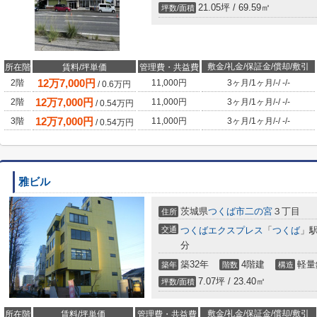
21.05坪 / 69.59㎡
坪数/面積
敷金/礼金/保証金/償却/敷引
所在階
賃料/坪単価
管理費・共益費
12
万
7,000
円
2階
11,000円
3ヶ月
/
1ヶ月
/
-
/
-
/
-
/
0.6
万円
12
万
7,000
円
2階
11,000円
3ヶ月
/
1ヶ月
/
-
/
-
/
-
/
0.54
万円
12
万
7,000
円
3階
11,000円
3ヶ月
/
1ヶ月
/
-
/
-
/
-
/
0.54
万円
雅ビル
茨城県
つくば市
二の宮
３丁目
住所
交通
つくばエクスプレス
「
つくば
」駅
分
築32年
4階建
軽量
築年
階数
構造
7.07坪 / 23.40㎡
坪数/面積
敷金/礼金/保証金/償却/敷引
所在階
賃料/坪単価
管理費・共益費