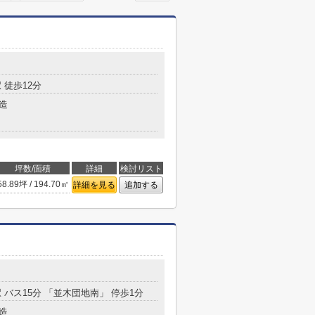
 徒歩12分
造
坪数/面積
詳細
検討リスト
58.89坪 / 194.70㎡
詳細を見る
追加する
 バス15分 「並木団地南」 停歩1分
造