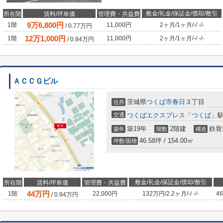
敷金/礼金/保証金/償却/敷引
所在階
賃料/坪単価
管理費・共益費
9
万
6,800
円
1階
11,000円
2ヶ月
/
1ヶ月
/
-
/
-
/
-
/
0.77
万円
12
万
1,000
円
1階
11,000円
2ヶ月
/
1ヶ月
/
-
/
-
/
-
/
0.84
万円
ＡＣＣＧビル
茨城県
つくば市
春日
３丁目
住所
交通
つくばエクスプレス
「
つくば
」駅
築19年
2階建
鉄骨
築年
階数
構造
46.58坪 / 154.00㎡
坪数/面積
敷金/礼金/保証金/償却/敷引
所在階
賃料/坪単価
管理費・共益費
44
万円
1階
22,000円
132万円
/
2.2ヶ月
/
-
/
-
/
-
46
/
0.94
万円