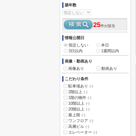
築年数
25
件が該当
情報公開日
指定しない
本日
3日以内
1週間以内
画像・動画あり
画像あり
動画あり
こだわり条件
駐車場あり
(-)
2階以上
(-)
1階の物件
(-)
10階以上
(-)
20階以上
(-)
最上階
(-)
ワンフロア
(-)
高層ビル
(-)
エレベーター
(-)