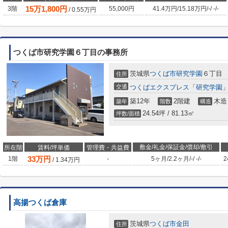
15
万
1,800
円
3階
55,000円
41.4万円
/
15.18万円
/
-
/
-
/
-
/
0.55
万円
つくば市研究学園６丁目の事務所
茨城県
つくば市
研究学園
６丁目
住所
交通
つくばエクスプレス
「
研究学園
」
築12年
2階建
木造
築年
階数
構造
24.54坪 / 81.13㎡
坪数/面積
敷金/礼金/保証金/償却/敷引
所在階
賃料/坪単価
管理費・共益費
33
万円
1階
-
5ヶ月
/
2.2ヶ月
/
-
/
-
/
-
2
/
1.34
万円
高揚つくば倉庫
茨城県
つくば市
金田
住所