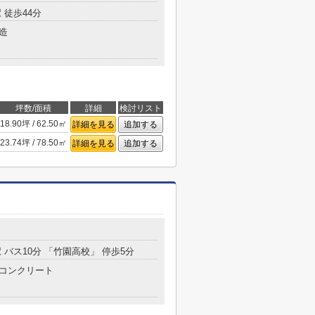
 徒歩44分
造
坪数/面積
詳細
検討リスト
18.90坪 / 62.50㎡
詳細を見る
追加する
23.74坪 / 78.50㎡
詳細を見る
追加する
 バス10分 「竹園高校」 停歩5分
コンクリート