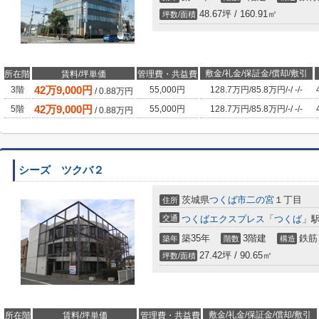
48.67坪 / 160.91㎡
坪数/面積
敷金/礼金/保証金/償却/敷引
所在階
賃料/坪単価
管理費・共益費
42
万
9,000
円
3階
55,000円
128.7万円
/
85.8万円
/
-
/
-
/
-
/
0.88
万円
42
万
9,000
円
5階
55,000円
128.7万円
/
85.8万円
/
-
/
-
/
-
/
0.88
万円
シーズ ツクバ２
茨城県
つくば市
二の宮
１丁目
住所
交通
つくばエクスプレス
「
つくば
」駅
築35年
3階建
鉄筋
築年
階数
構造
27.42坪 / 90.65㎡
坪数/面積
敷金/礼金/保証金/償却/敷引
所在階
賃料/坪単価
管理費・共益費