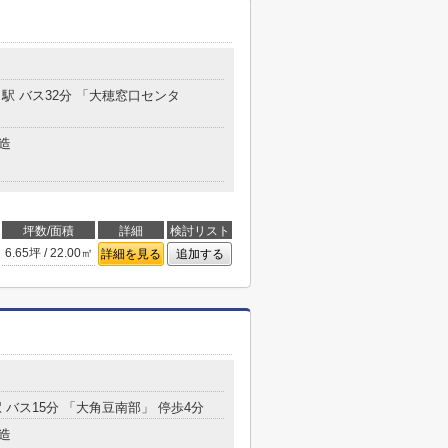
」駅 バス32分 「大穂窓口センタ
造
坪数/面積
詳細
検討リスト
6.65坪 / 22.00㎡
詳細を見る
追加する
 バス15分 「大角豆南部」 停歩4分
造