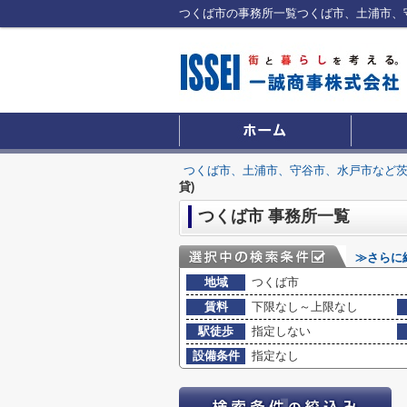
つくば市、土浦市、守谷市、水戸市など
貸)
つくば市 事務所一覧
≫さらに
地域
つくば市
賃料
下限なし～上限なし
駅徒歩
指定しない
設備条件
指定なし