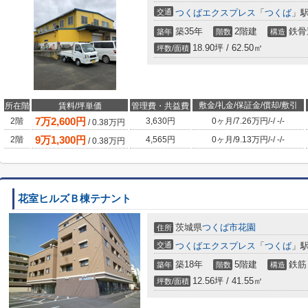
交通
つくばエクスプレス
「
つくば
」駅
築35年
2階建
鉄骨
築年
階数
構造
18.90坪 / 62.50㎡
坪数/面積
敷金/礼金/保証金/償却/敷引
所在階
賃料/坪単価
管理費・共益費
7
万
2,600
円
2階
3,630円
0ヶ月
/
7.26万円
/
-
/
-
/
-
/
0.38
万円
9
万
1,300
円
2階
4,565円
0ヶ月
/
9.13万円
/
-
/
-
/
-
/
0.38
万円
花室ヒルズＢ棟テナント
茨城県
つくば市
花園
住所
交通
つくばエクスプレス
「
つくば
」駅
築18年
5階建
鉄筋
築年
階数
構造
12.56坪 / 41.55㎡
坪数/面積