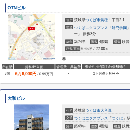
OTNビル
茨城県
つくば市
筑穂
１丁目2-1
住所
交通
つくばエクスプレス
「
研究学園
ー」 停歩3分
築24年
4階建
鉄骨
築年
階数
構造
6.65坪 / 22.00㎡
坪数/面積
⑤
敷金/礼金/保証金/償却/敷引
所在階
賃料/坪単価
管理費・共益費
6
万
6,000
円
3階
-
2ヶ月
/
0ヶ月
/
-
/
-
/
-
/
0.99
万円
大和ビル
茨城県
つくば市
大角豆
住所
交通
つくばエクスプレス
「
つくば
」駅
築48年
4階建
鉄骨
築年
階数
構造