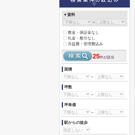
▼賃料
～
敷金・保証金なし
礼金・敷引なし
共益費・管理費込み
25
件が該当
面積
～
坪数
～
坪単価
～
駅からの徒歩