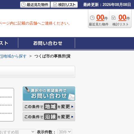
最終更新：2026年08月08日
00
00
件
件
ページ内に記載の店舗へご連絡ください。
最近見た物件
検討リスト
貸))地域から探す
>
つくば市の事務所(賃
表示件数：