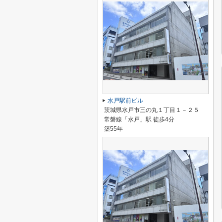
水戸駅前ビル
茨城県水戸市三の丸１丁目１－２５
常磐線「水戸」駅 徒歩4分
築55年