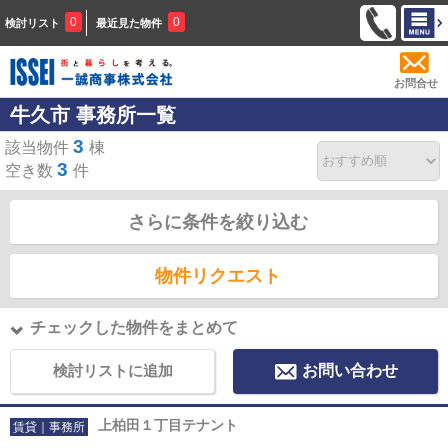
0
0
検討リスト
最近見た物件
お問合せ
牛久市 事務所一覧
3
該当物件
棟
3
空き数
件
さらに条件を絞り込む
物件リクエスト
チェックした物件をまとめて
検討リストに追加
お問い合わせ
上柏田１丁目テナント
賃貸｜事務所