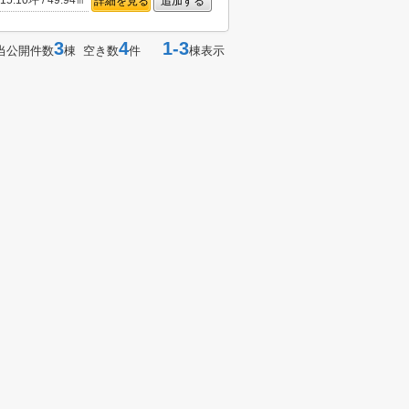
15.10坪 / 49.94㎡
詳細を見る
追加する
3
4
1-3
当公開件数
棟 空き数
件
棟表示