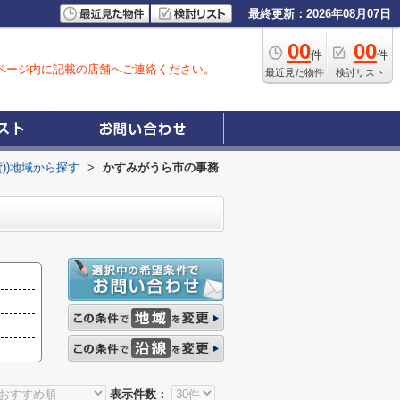
最終更新：2026年08月07日
00
00
件
件
ページ内に記載の店舗へご連絡ください。
最近見た物件
検討リスト
貸))地域から探す
>
かすみがうら市の事務
表示件数：