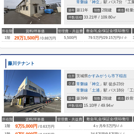
常磐線
「
神立
」駅 バス7分 「工
築11年
2階建
軽量
築年
階数
構造
33.21坪 / 109.80㎡
坪数/面積
敷金/礼金/保証金/償却/敷引
所在階
賃料/坪単価
管理費・共益費
29
万
1,500
円
1階
5,500円
79.5万円
/
29.15万円
/
-
/
-
/
-
/
0.88
万円
藤川テナント
茨城県
かすみがうら市
下稲吉
住所
交通
常磐線
「
神立
」駅 徒歩23分
常磐線
「
土浦
」駅 バス18分 「
築39年
2階建
鉄骨
築年
階数
構造
15.10坪 / 49.94㎡
坪数/面積
敷金/礼金/保証金/償却/敷引
所在階
賃料/坪単価
管理費・共益費
9
万
5,000
円
1階
-
4ヶ月
/
9.5万円
/
-
/
-
/
-
/
0.63
万円