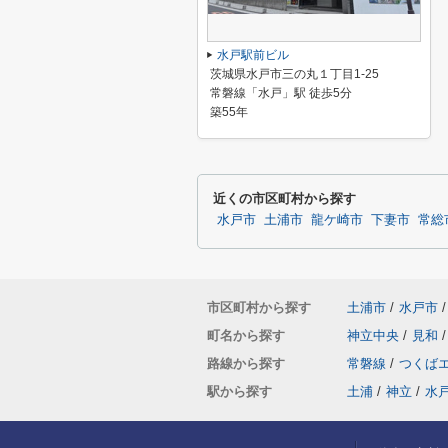
水戸駅前ビル
茨城県水戸市三の丸１丁目1-25
常磐線「水戸」駅 徒歩5分
築55年
近くの市区町村から探す
水戸市
土浦市
龍ケ崎市
下妻市
常総
市区町村から探す
土浦市
/
水戸市
/
町名から探す
神立中央
/
見和
/
路線から探す
常磐線
/
つくば
駅から探す
土浦
/
神立
/
水