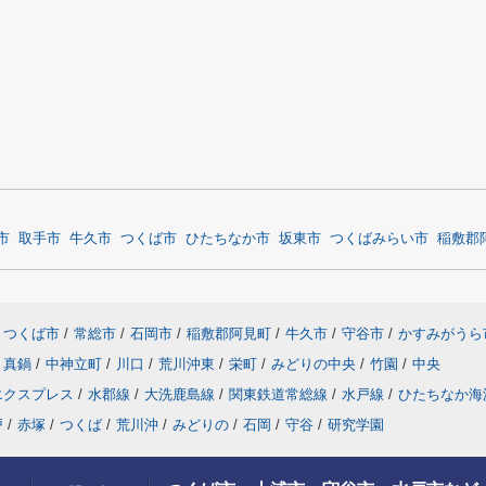
市
取手市
牛久市
つくば市
ひたちなか市
坂東市
つくばみらい市
稲敷郡
つくば市
/
常総市
/
石岡市
/
稲敷郡阿見町
/
牛久市
/
守谷市
/
かすみがうら
真鍋
/
中神立町
/
川口
/
荒川沖東
/
栄町
/
みどりの中央
/
竹園
/
中央
エクスプレス
/
水郡線
/
大洗鹿島線
/
関東鉄道常総線
/
水戸線
/
ひたちなか海
戸
/
赤塚
/
つくば
/
荒川沖
/
みどりの
/
石岡
/
守谷
/
研究学園