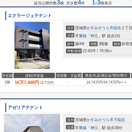
3
4
1-3
該当公開件数
棟 空き数
件
棟表示
エクラージュテナント
茨城県
かすみがうら市
稲吉
２丁
住所
交通
常磐線
「
神立
」駅 徒歩2分
築4年
3階建
鉄骨
築年
階数
構造
23.92坪 / 79.09㎡
坪数/面積
敷金/礼金/保証金/償却/敷引
所在階
賃料/坪単価
管理費・共益費
16
万
7,400
円
1階
-
16.74万円
/
16.74万円
/
-
/
-
/
-
/
0.7
万円
アゼリアテナント
茨城県
かすみがうら市
下稲吉
住所
交通
常磐線
「
神立
」駅 徒歩38分