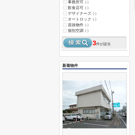
事務所可
(-)
飲食店可
(-)
デザイナーズ
(-)
オートロック
(-)
居抜物件
(-)
個別空調
(-)
3
件が該当
新着物件