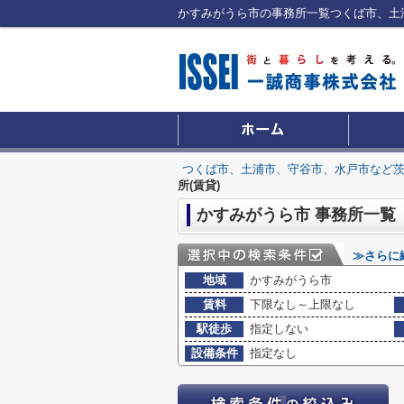
つくば市、土浦市、守谷市、水戸市など
所(賃貸)
かすみがうら市 事務所一覧
≫さらに
地域
かすみがうら市
賃料
下限なし～上限なし
駅徒歩
指定しない
設備条件
指定なし