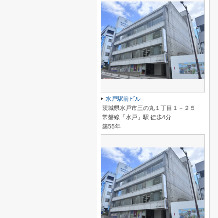
水戸駅前ビル
茨城県水戸市三の丸１丁目１－２５
常磐線「水戸」駅 徒歩4分
築55年