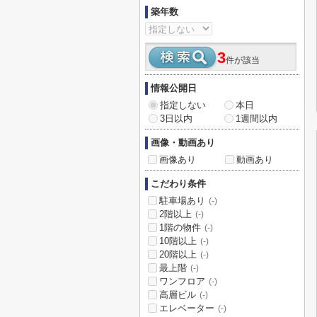
築年数
3
件が該当
情報公開日
指定しない
本日
3日以内
1週間以内
画像・動画あり
画像あり
動画あり
こだわり条件
駐車場あり
(-)
2階以上
(-)
1階の物件
(-)
10階以上
(-)
20階以上
(-)
最上階
(-)
ワンフロア
(-)
高層ビル
(-)
エレベーター
(-)