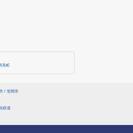
阿見町
市
/
笠間市
浜鉄道