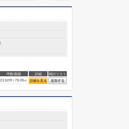
目
造
坪数/面積
詳細
検討リスト
23.92坪 / 79.09㎡
詳細を見る
追加する