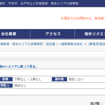
かすみがうら市の事務所一覧つくば市、土浦市、守谷市、水戸市など茨城県南・県央エリアの貸事務所・貸店舗｜一誠商事株式会社
お電話でのお問合せは、各詳細
茨城県南・県央エリアの貸事務所・貸店舗｜一誠商事株式会社
>
(事務所(賃
細かいエリアに絞って見る。
面積
下限なし～上限なし
築年数
指定しない
間取り
指定なし
並び順：