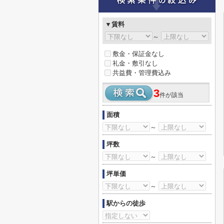
▼賃料
～
敷金・保証金なし
礼金・敷引なし
共益費・管理費込み
3
件が該当
面積
～
坪数
～
坪単価
～
駅からの徒歩