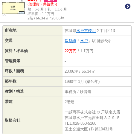
(管理費・共益費 -)
敷：6ヶ月｜礼：1.1ヶ月
坪単価：
1.1
万円
2階 / 66.34㎡ / 20.06坪
所在地
茨城県
水戸市
桜川
２丁目2-13
交通
常磐線
「
水戸
」駅 徒歩5分
賃料 / 坪単価
22万円
/ 1.1万円
管理費等
-
坪数 / 面積
20.06坪 / 66.34㎡
築年数
1980年 1月 (築46年)
種別 / 構造
事務所 / 鉄骨造
階建
2階建
一誠商事株式会社 水戸駅南支店
茨城県水戸市元吉田町３２９‐５
取扱会社
TEL:029-350-5160
国土交通大臣 (1) 第10431号