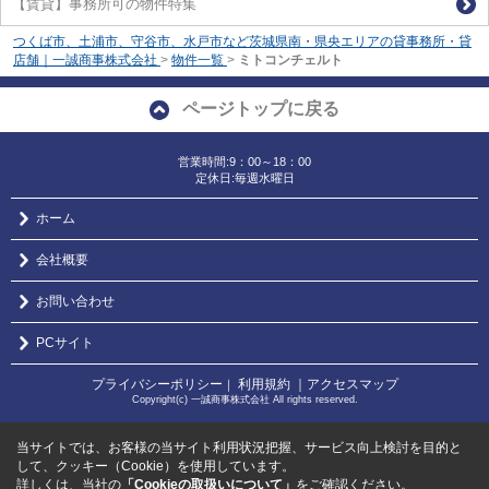
【賃貸】事務所可の物件特集
つくば市、土浦市、守谷市、水戸市など茨城県南・県央エリアの貸事務所・貸
店舗｜一誠商事株式会社
>
物件一覧
>
ミトコンチェルト
ページトップに戻る
営業時間:9：00～18：00
定休日:毎週水曜日
ホーム
会社概要
お問い合わせ
PCサイト
プライバシーポリシー
利用規約
｜アクセスマップ
｜
Copyright(c) 一誠商事株式会社 All rights reserved.
当サイトでは、お客様の当サイト利用状況把握、サービス向上検討を目的と
して、クッキー（Cookie）を使用しています。
詳しくは、当社の
「Cookieの取扱いについて」
をご確認ください。