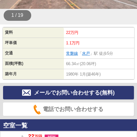
1 / 19
賃料
22万円
坪単価
1.1万円
交通
常磐線
「
水戸
」駅 徒歩5分
面積(坪数)
66.34㎡(20.06坪)
築年月
1980年 1月(築46年)
メールでお問い合わせする(無料)
電話でお問い合わせする
空室一覧
22
万
円
NEW