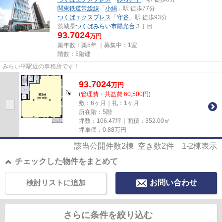
関東鉄道常総線
「
小絹
」駅 徒歩77分
つくばエクスプレス
「
守谷
」駅 徒歩93分
茨城県
つくばみらい市
陽光台
３丁目
93.7024
万円
築年数：築5年 ｜募集中：
1室
階数：5階建
みらい平駅近の事務所です！
93.7024
万
円
(管理費・共益費 60,500円)
敷：6ヶ月｜礼：1ヶ月
所在階：5階
坪数：106.47坪｜面積：352.00㎡
坪単価：
0.88
万円
該当公開件数
2
棟 空き数
2
件
1-2
棟表示
チェックした物件をまとめて
検討リストに追加
お問い合わせ
さらに条件を絞り込む