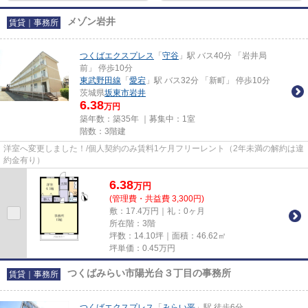
メゾン岩井
賃貸｜事務所
つくばエクスプレス
「
守谷
」駅 バス40分 「岩井局
前」 停歩10分
東武野田線
「
愛宕
」駅 バス32分 「新町」 停歩10分
茨城県
坂東市
岩井
6.38
万円
築年数：築35年 ｜募集中：
1室
階数：3階建
洋室へ変更しました！/個人契約のみ賃料1ケ月フリーレント（2年未満の解約は違
約金有り）
6.38
万
円
(管理費・共益費 3,300円)
敷：17.4万円｜礼：0ヶ月
所在階：3階
坪数：14.10坪｜面積：46.62㎡
坪単価：
0.45
万円
つくばみらい市陽光台３丁目の事務所
賃貸｜事務所
つくばエクスプレス
「
みらい平
」駅 徒歩6分