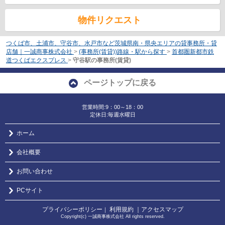
物件リクエスト
つくば市、土浦市、守谷市、水戸市など茨城県南・県央エリアの貸事務所・貸
店舗｜一誠商事株式会社
>
(事務所(賃貸))路線・駅から探す
>
首都圏新都市鉄
道つくばエクスプレス
>
守谷駅の事務所(賃貸)
ページトップに戻る
営業時間:9：00～18：00
定休日:毎週水曜日
ホーム
会社概要
お問い合わせ
PCサイト
プライバシーポリシー
利用規約
｜アクセスマップ
｜
Copyright(c) 一誠商事株式会社 All rights reserved.