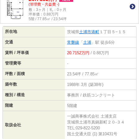
(管理費・共益費 -)
敷：3ヶ月｜礼：0ヶ月
坪単価：
0.88
万円
5階 / 77.85㎡ / 23.54坪
所在地
茨城県
土浦市
港町
１丁目５−１５
交通
常磐線
「
土浦
」駅 徒歩6分
賃料 / 坪単価
20.7152万円
/ 0.88万円
管理費等
-
坪数 / 面積
23.54坪 / 77.85㎡
築年数
1988年 3月 (築38年)
種別 / 構造
事務所 / 鉄筋コンクリート
階建
5階建
一誠商事株式会社 土浦支店
茨城県土浦市真鍋新町２０‐３４
取扱会社
TEL:029-822-5200
国土交通大臣 (1) 第10431号