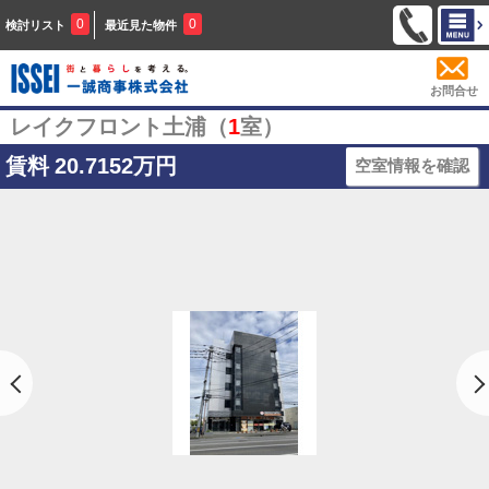
0
0
検討リスト
最近見た物件
お問合せ
レイクフロント土浦（
1
室）
賃料
20.7152万円
空室情報を確認