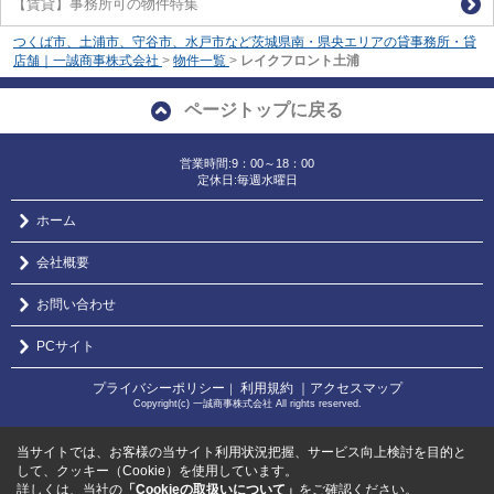
【賃貸】事務所可の物件特集
つくば市、土浦市、守谷市、水戸市など茨城県南・県央エリアの貸事務所・貸
店舗｜一誠商事株式会社
>
物件一覧
>
レイクフロント土浦
ページトップに戻る
営業時間:9：00～18：00
定休日:毎週水曜日
ホーム
会社概要
お問い合わせ
PCサイト
プライバシーポリシー
利用規約
｜アクセスマップ
｜
Copyright(c) 一誠商事株式会社 All rights reserved.
当サイトでは、お客様の当サイト利用状況把握、サービス向上検討を目的と
して、クッキー（Cookie）を使用しています。
詳しくは、当社の
「Cookieの取扱いについて」
をご確認ください。