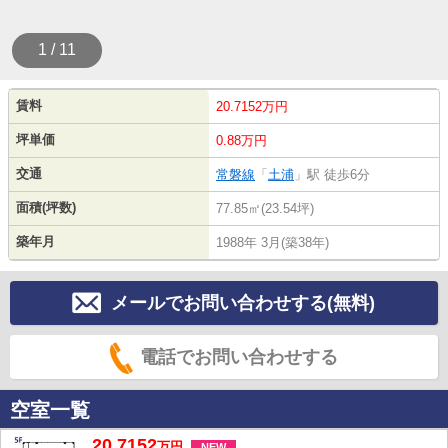
1 / 11
賃料
20.7152万円
坪単価
0.88万円
交通
常磐線
「
土浦
」駅 徒歩6分
面積(坪数)
77.85㎡(23.54坪)
築年月
1988年 3月(築38年)
メールでお問い合わせする(無料)
電話でお問い合わせする
空室一覧
20.7152
万
円
NEW